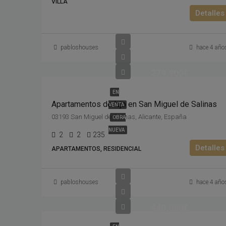
VILLA
Detalles
pabloshouses
hace 4 año
279,900€
EN
Apartamentos de lujo en San Miguel de Salinas
VENTA
03193 San Miguel de Salinas, Alicante, España
OBRA
NUEVA
2
2
235
Detalles
APARTAMENTOS, RESIDENCIAL
pabloshouses
hace 4 año
440,000€