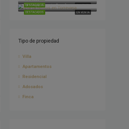
Torrevieja, Alicante, España
DESTACADOS
EN VENTA
DESTACADOS
EN VENTA
Tipo de propiedad
Villa
Apartamentos
Residencial
Adosados
Finca