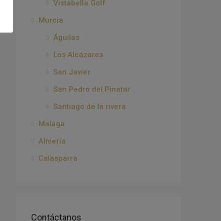
Vistabella Golf
Murcia
Águilas
Los Alcázares
San Javier
San Pedro del Pinatar
Santiago de la rivera
Malaga
Almeria
Calasparra
Contáctanos