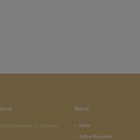
tanos
Menú
 la constitucion, 12, Bigastro,
Inicio
Sobre Nosotros