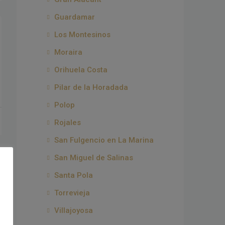
Guardamar
Los Montesinos
Moraira
Orihuela Costa
Pilar de la Horadada
Polop
Rojales
San Fulgencio en La Marina
San Miguel de Salinas
Santa Pola
Torrevieja
Villajoyosa