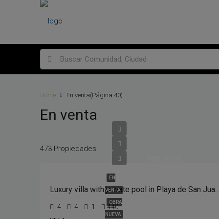
Home
En venta
(Página 40)
En venta
473 Propiedades
905,000€
EN
Luxury villa with private pool in Playa de S
VENTA
OBRA
4
4
1
440
NUEVA