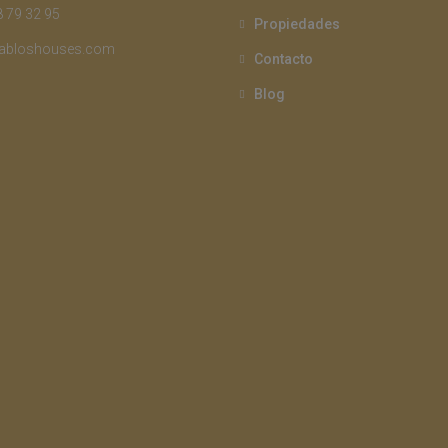
 79 32 95
Propiedades
abloshouses.com
Contacto
Blog