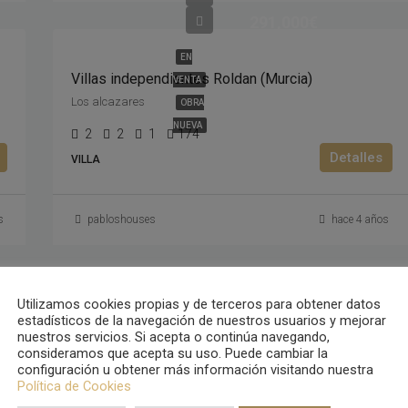
291,000€
EN
Villas independientes Roldan (Murcia)
VENTA
Los alcazares
OBRA
NUEVA
2
2
1
174
Detalles
VILLA
s
pabloshouses
hace 4 años
Utilizamos cookies propias y de terceros para obtener datos
9
40
41
42
estadísticos de la navegación de nuestros usuarios y mejorar
nuestros servicios. Si acepta o continúa navegando,
consideramos que acepta su uso. Puede cambiar la
configuración u obtener más información visitando nuestra
Política de Cookies