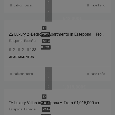
pabloshouses
hace 1 año
642,000€
EN
🌅 Luxury 2-Bedroom Apartments in Estepona – From €642,000🏖️ 133m² Built | 🛏️ 2 Bedrooms | 🛁 2 Bathrooms | 🏊‍♀️ Community Pool
VENTA
Estepona, España
OBRA
NUEVA
2
2
133
APARTAMENTOS
pabloshouses
hace 1 año
1,015,000€
EN
🌴 Luxury Villas in Estepona – From €1,015,000 🏡
VENTA
Estepona, España
OBRA