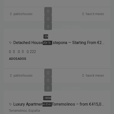
pabloshouses
hace 6 meses
298,000€
EN
✨ Detached Houses in Estepona — Starting From €298,000 ✨
VENTA
3
3
222
ADOSADOS
pabloshouses
hace 8 meses
415,000€
OBRA
✨ Luxury Apartments in Torremolinos – from €415,000 ✨
NUEVA
Torremolinos, España