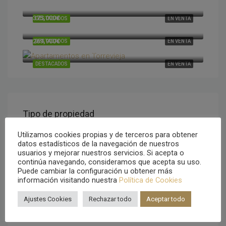
Cumbre del Sol, Alicante, España
375,000€
DESTACADOS
EN VENTA
Cumbre del Sol, Alicante, España
269,900€
DESTACADOS
EN VENTA
Torrevieja, Alicante, España
DESTACADOS
EN VENTA
Tipo de propiedad
Utilizamos cookies propias y de terceros para obtener
Villa
datos estadísticos de la navegación de nuestros
usuarios y mejorar nuestros servicios. Si acepta o
Apartamentos
continúa navegando, consideramos que acepta su uso.
Puede cambiar la configuración u obtener más
Residencial
información visitando nuestra
Política de Cookies
Adosados
Ajustes Cookies
Rechazar todo
Aceptar todo
Finca