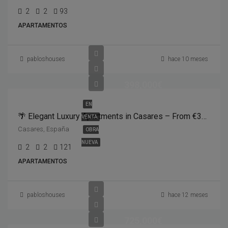
2
2
93
APARTAMENTOS
pabloshouses
hace 10 meses
398,000€
EN
🌴 Elegant Luxury Apartments in Casares – From €398,000🏡 2 Bedrooms | 🛁 2 Bathrooms | 📐 121m² Total | 🏊‍♀️ Community Pool & Gardens
VENTA
Casares, España
OBRA
NUEVA
2
2
121
APARTAMENTOS
pabloshouses
hace 12 meses
725,000€