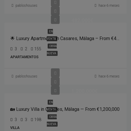
pabloshouses
hace 6 meses
482,000€
EN
🌟 Luxury Apartments in Casares, Málaga – From €482,000
VENTA
OBRA
3
2
155
NUEVA
APARTAMENTOS
pabloshouses
hace 6 meses
1,200,000€
EN
🏡 Luxury Villa in Casares, Málaga — From €1,200,000
VENTA
OBRA
3
3
198
NUEVA
VILLA