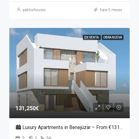
pabloshouses
hace 5 meses
EN VENTA
OBRA NUEVA
131,250€
🏙️ Luxury Apartments in Benejúzar – From €131,250
2
1
56