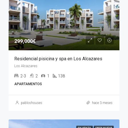
299,000€
Residencial pisicina y spa en Los Alcazares
Los Alcazares
2-3
2
1
138
APARTAMENTOS
pabloshouses
hace 3 meses