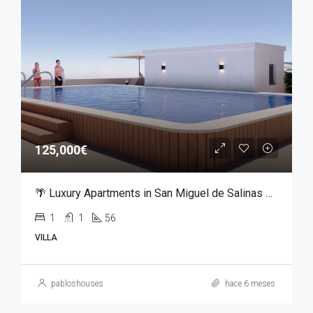
125,000€
🌴 Luxury Apartments in San Miguel de Salinas – From €125,000
1
1
56
VILLA
pabloshouses
hace 6 meses