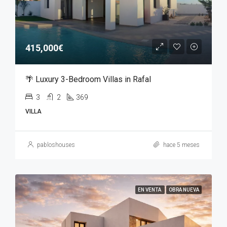
415,000€
🌴 Luxury 3-Bedroom Villas in Rafal
3
2
369
VILLA
pabloshouses
hace 5 meses
EN VENTA
OBRA NUEVA