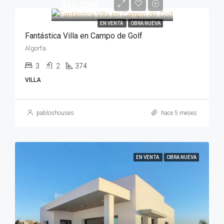
815,000€
EN VENTA
OBRA NUEVA
Fantástica Villa en Campo de Golf
Algorfa
3
2
374
VILLA
pabloshouses
hace 5 meses
EN VENTA
OBRA NUEVA