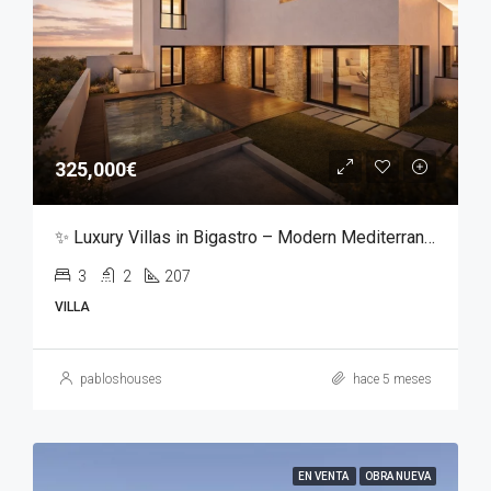
325,000€
✨ Luxury Villas in Bigastro – Modern Mediterranean Living ✨
3
2
207
VILLA
pabloshouses
hace 5 meses
EN VENTA
OBRA NUEVA