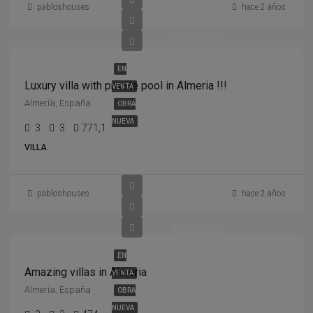
pabloshouses
hace 2 años
600,000€
EN
Luxury villa with private pool in Almeria !!!
VENTA
Almería, España
OBRA
NUEVA
3
3
771,1
VILLA
pabloshouses
hace 2 años
495,000€
EN
Amazing villas in Almeria
VENTA
Almería, España
OBRA
NUEVA