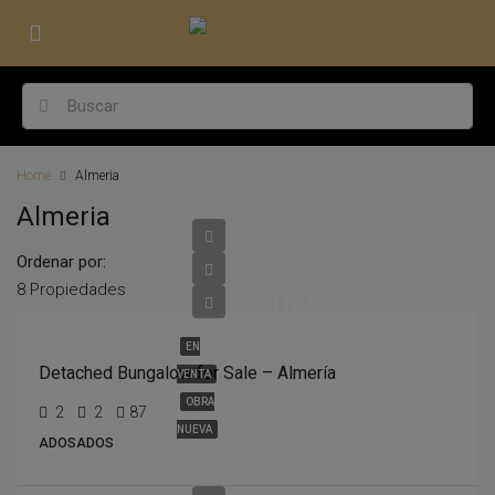
Home
Almeria
Almeria
Ordenar por:
8 Propiedades
118,900€
EN
Detached Bungalow for Sale – Almería
VENTA
OBRA
2
2
87
NUEVA
ADOSADOS