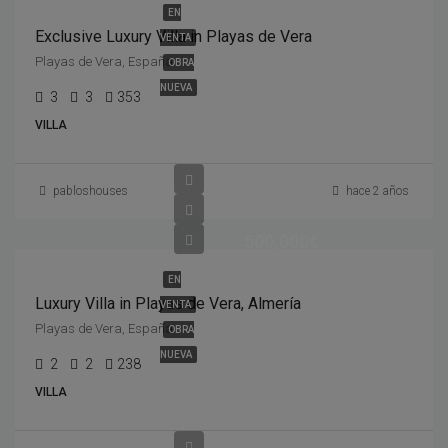
EN
Exclusive Luxury Villa in Playas de Vera
VENTA
Playas de Vera, España
OBRA
NUEVA
3
3
353
VILLA
pabloshouses
hace 2 años
500,000€
EN
Luxury Villa in Playas de Vera, Almería
VENTA
Playas de Vera, España
OBRA
NUEVA
2
2
238
VILLA