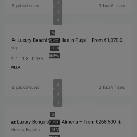
pabloshouses
hace 8 meses
1,070,000€
EN
🏝️ Luxury Beachfront Villas in Pulpí – From €1,070,000
VENTA
pulpi
OBRA
NUEVA
4
3
335
VILLA
pabloshouses
hace 9 meses
268,500€
EN
🏡 Luxury Bungalows in Almería – From €268,500 ☀️
VENTA
Almería, España
OBRA