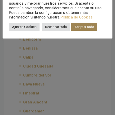
usuarios y mejorar nuestros servicios. Si acepta o
Alicante
continúa navegando, consideramos que acepta su uso.
Alfaz del Pi
Puede cambiar la configuración u obtener más
información visitando nuestra
Política de Cookies
Algorfa
Ajustes Cookies
Rechazar todo
Aceptar todo
Altea
Benidorm
Benissa
Calpe
Ciudad Quesada
Cumbre del Sol
Daya Nueva
Finestrat
Gran Alacant
Guardamar