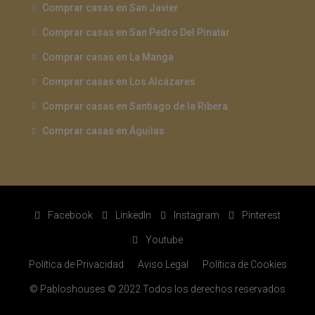
Comprar casas en San Javier
Comprar casas en San Pedro Del Pinatar
Comprar casas en La Manga
Comprar casas en Los Alcázares
Comprar casas en Santiago de la Ribera
Comprar casas en Águilas
Facebook
LinkedIn
Instagram
Pinterest
Youtube
Política de Privacidad
Aviso Legal
Política de Cookies
© Pabloshouses © 2022 Todos los derechos reservados