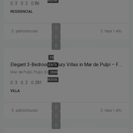
NUEVA
3
2
86
RESIDENCIAL
pabloshouses
hace 1 año
346,500€
EN
Elegant 3-Bedroom Luxury Villas in Mar de Pulpí – From €346,500
VENTA
Mar de Pulpí, Pulpí, España
OBRA
NUEVA
3
2
281
VILLA
pabloshouses
hace 1 año
512,000€