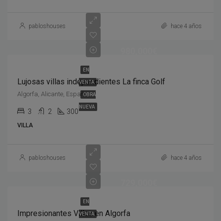
pabloshouses
hace 4 años
980,000€
EN
Lujosas villas independientes La finca Golf
VENTA
Algorfa, Alicante, España
OBRA
NUEVA
3
2
300
VILLA
pabloshouses
hace 4 años
729,000€
EN
Impresionantes Villas en Algorfa
VENTA