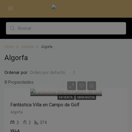
Home
Alicante
Algorfa
Algorfa
Ordenar por:
Orden por defecto
8 Propiedades
815,000€
EN VENTA
OBRA NUEVA
Fantástica Villa en Campo de Golf
Algorfa
3
2
374
VILLA