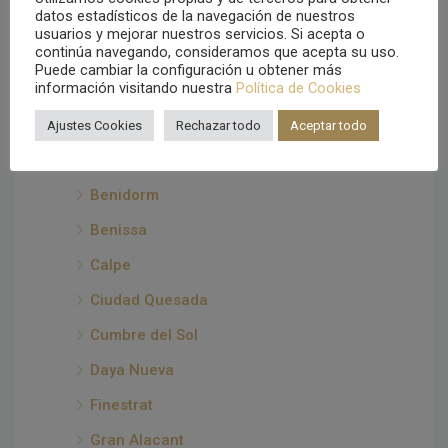
Ciudades
datos estadísticos de la navegación de nuestros
usuarios y mejorar nuestros servicios. Si acepta o
continúa navegando, consideramos que acepta su uso.
Alicante
Puede cambiar la configuración u obtener más
información visitando nuestra
Política de Cookies
Alfaz del Pi
Algorfa
Ajustes Cookies
Rechazar todo
Aceptar todo
Altea
Benidorm
Benissa
Calpe
Ciudad Quesada
Cumbre del Sol
Daya Nueva
Finestrat
Gran Alacant