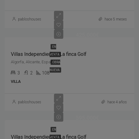
pabloshouses
hace 5 meses
425,000€
EN
Villas Independientes La finca Golf
VENTA
Algorfa, Alicante, España
OBRA
NUEVA
3
2
108
VILLA
pabloshouses
hace 4 años
595,000€
EN
Villas Independientes La finca Golf
VENTA