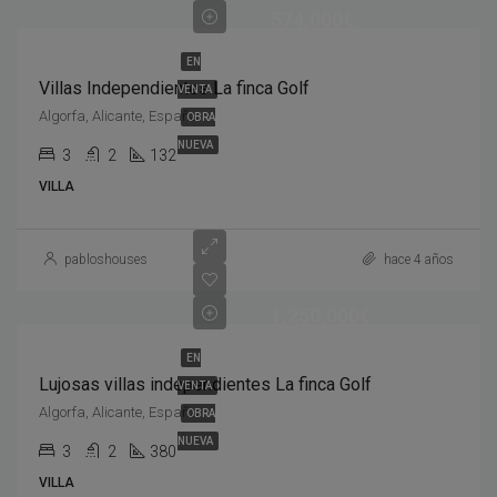
574,000€
EN
Villas Independientes La finca Golf
VENTA
Algorfa, Alicante, España
OBRA
NUEVA
3
2
132
VILLA
pabloshouses
hace 4 años
1,250,000€
EN
Lujosas villas independientes La finca Golf
VENTA
Algorfa, Alicante, España
OBRA
NUEVA
3
2
380
VILLA