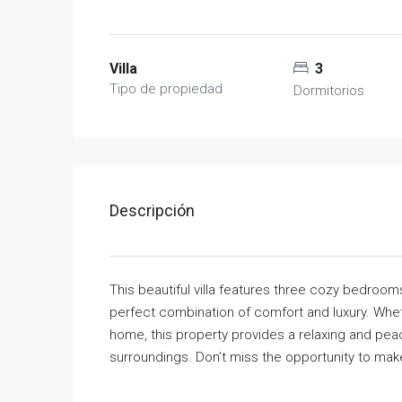
Villa
3
Tipo de propiedad
Dormitorios
Descripción
This beautiful villa features three cozy bedroom
perfect combination of comfort and luxury. Wheth
home, this property provides a relaxing and pe
surroundings. Don’t miss the opportunity to ma