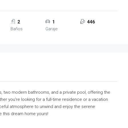
2
1
446
Baños
Garaje
s, two modern bathrooms, and a private pool, offering the
er you’re looking for a full-time residence or a vacation
aceful atmosphere to unwind and enjoy the serene
ke this dream home yours!