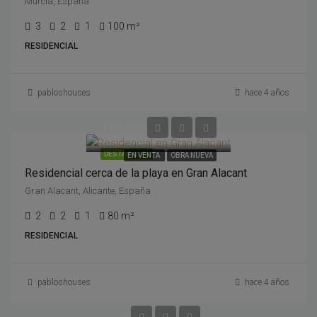
Murcia, España
3
2
1
100 m²
RESIDENCIAL
pabloshouses
hace 4 años
315,000€
DESTACADOS
EN VENTA
OBRA NUEVA
Residencial cerca de la playa en Gran Alacant
Gran Alacant, Alicante, España
2
2
1
80 m²
RESIDENCIAL
pabloshouses
hace 4 años