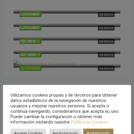
1,730,000€
Cumbre del Sol, Alicante, España
1,562,000€
DESTACADOS
EN VENTA
Cumbre del Sol, Alicante, España
1,299,000€
DESTACADOS
EN VENTA
Cumbre del Sol, Alicante, España
375,000€
DESTACADOS
EN VENTA
Cumbre del Sol, Alicante, España
269,900€
DESTACADOS
EN VENTA
Torrevieja, Alicante, España
DESTACADOS
EN VENTA
Utilizamos cookies propias y de terceros para obtener
Tipo de propiedad
datos estadísticos de la navegación de nuestros
usuarios y mejorar nuestros servicios. Si acepta o
continúa navegando, consideramos que acepta su uso.
Villa
Puede cambiar la configuración u obtener más
información visitando nuestra
Política de Cookies
Apartamentos
Ajustes Cookies
Rechazar todo
Aceptar todo