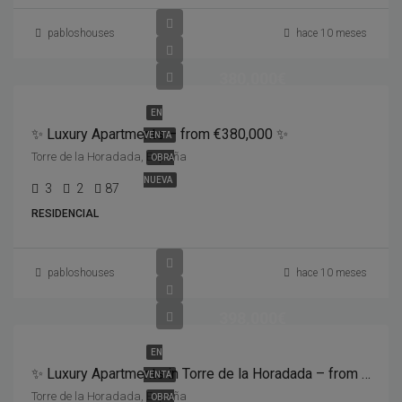
pabloshouses
hace 10 meses
380,000€
EN
✨ Luxury Apartments – from €380,000 ✨
VENTA
Torre de la Horadada, España
OBRA
NUEVA
3
2
87
RESIDENCIAL
pabloshouses
hace 10 meses
398,000€
EN
✨ Luxury Apartments in Torre de la Horadada – from €398,000 ✨
VENTA
Torre de la Horadada, España
OBRA