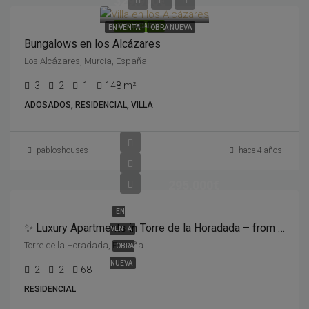
329,900€
DESTACADOS
EN VENTA
OBRA NUEVA
Bungalows en los Alcázares
Los Alcázares, Murcia, España
3
2
1
148 m²
ADOSADOS, RESIDENCIAL, VILLA
pabloshouses
hace 4 años
295,000€
EN
✨ Luxury Apartments in Torre de la Horadada – from €295,000 ✨
VENTA
Torre de la Horadada, España
OBRA
NUEVA
2
2
68
RESIDENCIAL