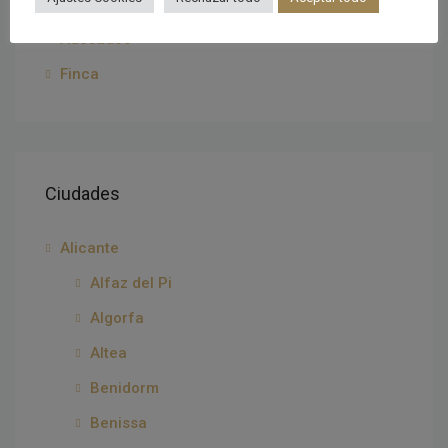
Residencial
Adosados
Finca
Ciudades
Alicante
Alfaz del Pi
Algorfa
Altea
Benidorm
Benissa