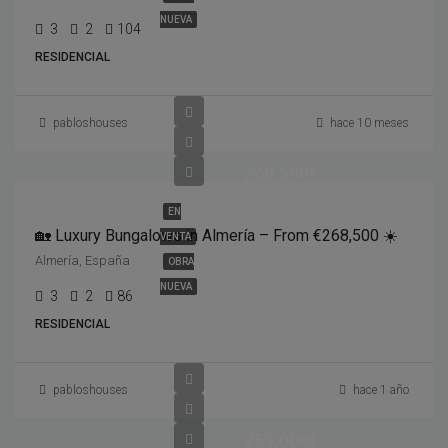
NUEVA
3
2
104
RESIDENCIAL
pabloshouses
hace 10 meses
268,500€
EN
🏡 Luxury Bungalows in Almería – From €268,500 ☀️
VENTA
Almería, España
OBRA
NUEVA
3
2
86
RESIDENCIAL
pabloshouses
hace 1 año
259,000€