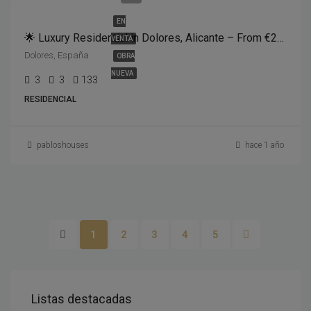
EN
🌟 Luxury Residential in Dolores, Alicante – From €259,000 🏡
VENTA
Dolores, España
OBRA
NUEVA
3
3
133
RESIDENCIAL
pabloshouses
hace 1 año
1
2
3
4
5
Listas destacadas