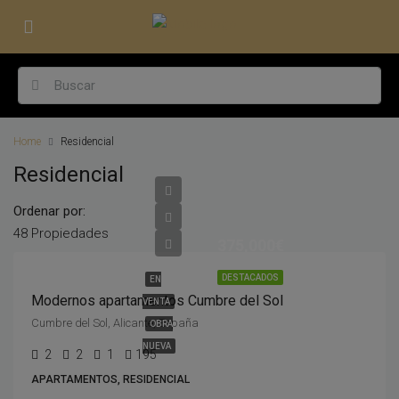
Home
Residencial
Residencial
Ordenar por:
48 Propiedades
375,000€
DESTACADOS
EN
Modernos apartamentos Cumbre del Sol
VENTA
Cumbre del Sol, Alicante, España
OBRA
NUEVA
2
2
1
195
APARTAMENTOS, RESIDENCIAL