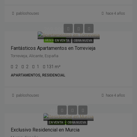
pabloshouses
hace 4 años
269,900€
DESTACADOS
EN VENTA
OBRA NUEVA
Fantásticos Apartamentos en Torrevieja
Torrevieja, Alicante, España
2
2
1
131 m²
APARTAMENTOS, RESIDENCIAL
pabloshouses
hace 4 años
464,900€
DESTACADOS
EN VENTA
OBRA NUEVA
Exclusivo Residencial en Murcia