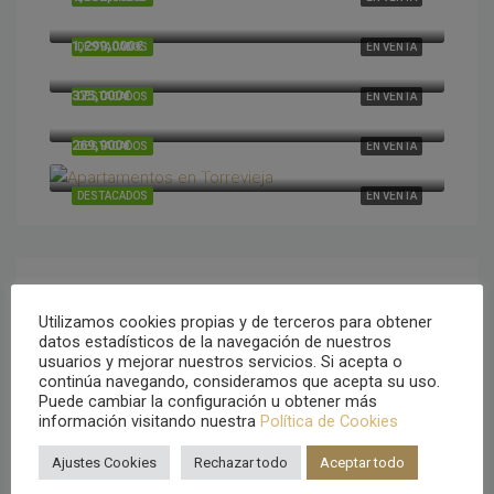
Cumbre del Sol, Alicante, España
1,299,000€
DESTACADOS
EN VENTA
Cumbre del Sol, Alicante, España
375,000€
DESTACADOS
EN VENTA
Cumbre del Sol, Alicante, España
269,900€
DESTACADOS
EN VENTA
Torrevieja, Alicante, España
DESTACADOS
EN VENTA
Tipo de propiedad
Utilizamos cookies propias y de terceros para obtener
datos estadísticos de la navegación de nuestros
usuarios y mejorar nuestros servicios. Si acepta o
Villa
continúa navegando, consideramos que acepta su uso.
Puede cambiar la configuración u obtener más
Apartamentos
información visitando nuestra
Política de Cookies
Residencial
Ajustes Cookies
Rechazar todo
Aceptar todo
Adosados