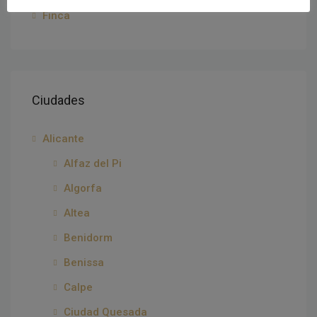
Finca
Ciudades
Alicante
Alfaz del Pi
Algorfa
Altea
Benidorm
Benissa
Calpe
Ciudad Quesada