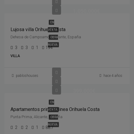
1,050,000€
EN
Lujosa villa Orihuela Costa
VENTA
Dehesa de Campoamor, Alicante, España
OBRA
NUEVA
3
3
1
194
VILLA
pabloshouses
hace 4 años
399,000€
EN
Apartamentos primera linea Orihuela Costa
VENTA
Punta Prima, Alicante, España
OBRA
NUEVA
2
2
1
88.7