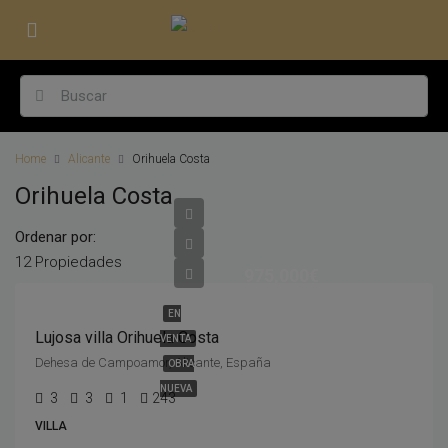
Home
Alicante
Orihuela Costa
Orihuela Costa
Ordenar por:
12 Propiedades
975,000€
EN
Lujosa villa Orihuela Costa
VENTA
Dehesa de Campoamor, Alicante, España
OBRA
NUEVA
3
3
1
243
VILLA