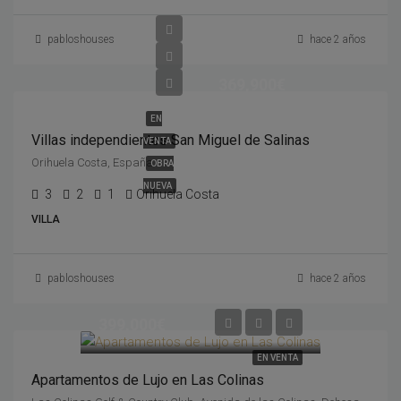
pabloshouses
hace 2 años
369,900€
EN
Villas independientes San Miguel de Salinas
VENTA
Orihuela Costa, España
OBRA
NUEVA
3
2
1
Orihuela Costa
VILLA
pabloshouses
hace 2 años
399,000€
EN VENTA
Apartamentos de Lujo en Las Colinas