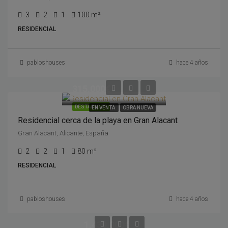
3
2
1
100 m²
RESIDENCIAL
pabloshouses
hace 4 años
315,000€
DESTACADOS
EN VENTA
OBRA NUEVA
Residencial cerca de la playa en Gran Alacant
Gran Alacant, Alicante, España
2
2
1
80 m²
RESIDENCIAL
pabloshouses
hace 4 años
1,430,000€