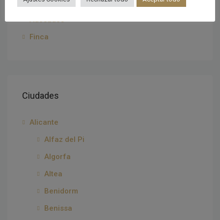
Residencial
Adosados
Finca
Ciudades
Alicante
Alfaz del Pi
Algorfa
Altea
Benidorm
Benissa