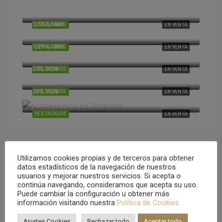
1,730,000€
Cumbre del Sol, Alicante, España
1,562,000€
DESTACADOS
EN VENTA
Cumbre del Sol, Alicante, España
1,299,000€
DESTACADOS
EN VENTA
Cumbre del Sol, Alicante, España
375,000€
DESTACADOS
EN VENTA
Cumbre del Sol, Alicante, España
269,900€
DESTACADOS
EN VENTA
Torrevieja, Alicante, España
DESTACADOS
EN VENTA
Utilizamos cookies propias y de terceros para obtener
Tipo de propiedad
datos estadísticos de la navegación de nuestros
usuarios y mejorar nuestros servicios. Si acepta o
continúa navegando, consideramos que acepta su uso.
Villa
Puede cambiar la configuración u obtener más
información visitando nuestra
Política de Cookies
Apartamentos
Ajustes Cookies
Rechazar todo
Aceptar todo