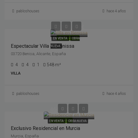
pabloshouses
hace 4 años
2,195,000€
DESTACADOS
EN VENTA
OBRA
Espectacular Villa en Benissa
NUEVA
03720 Benisa, Alicante, España
4
4
1
548 m²
VILLA
pabloshouses
hace 4 años
464,900€
DESTACADOS
EN VENTA
OBRA NUEVA
Exclusivo Residencial en Murcia
Murcia, España