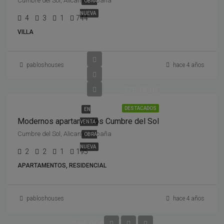
Cumbre del Sol, Alicante, España
OBRA
NUEVA
4
3
1
744
VILLA
pabloshouses
hace 4 años
375,000€
DESTACADOS
EN
Modernos apartamentos Cumbre del Sol
VENTA
Cumbre del Sol, Alicante, España
OBRA
NUEVA
2
2
1
195
APARTAMENTOS, RESIDENCIAL
pabloshouses
hace 4 años