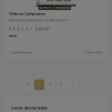
DESTACADOS
EN VENTA
OBRA NUEVA
Villas en Campoamor
Dehesa de Campoamor, Alicante, España
4
2
1
507 m²
VILLA
pabloshouses
hace 4 años
1
2
3
Listas destacadas