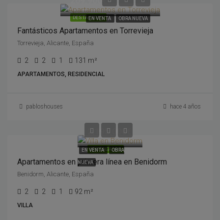
269,900€
DESTACADOS
EN VENTA
OBRA NUEVA
Fantásticos Apartamentos en Torrevieja
Torrevieja, Alicante, España
2
2
1
131 m²
APARTAMENTOS, RESIDENCIAL
pabloshouses
hace 4 años
2,195,000€
DESTACADOS
EN VENTA
OBRA
Apartamentos en primera línea en Benidorm
NUEVA
Benidorm, Alicante, España
2
2
1
92 m²
VILLA