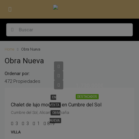
Home
Obra Nueva
Obra Nueva
Ordenar por:
472 Propiedades
1,730,000€
DESTACADOS
EN
Chalet de lujo moderno en Cumbre del Sol
VENTA
Cumbre del Sol, Alicante, España
OBRA
NUEVA
3
3
1
819
VILLA