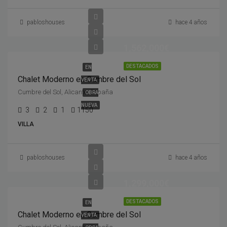
pabloshouses
hace 4 años
1,562,000€
DESTACADOS
EN
Chalet Moderno en Cumbre del Sol
VENTA
Cumbre del Sol, Alicante, España
OBRA
NUEVA
3
2
1
1150
VILLA
pabloshouses
hace 4 años
1,299,000€
DESTACADOS
EN
Chalet Moderno en Cumbre del Sol
VENTA