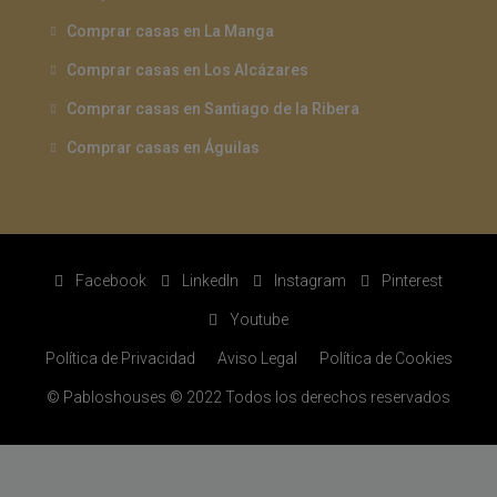
Comprar casas en La Manga
Comprar casas en Los Alcázares
Comprar casas en Santiago de la Ribera
Comprar casas en Águilas
Facebook
LinkedIn
Instagram
Pinterest
Youtube
Política de Privacidad
Aviso Legal
Política de Cookies
© Pabloshouses © 2022 Todos los derechos reservados