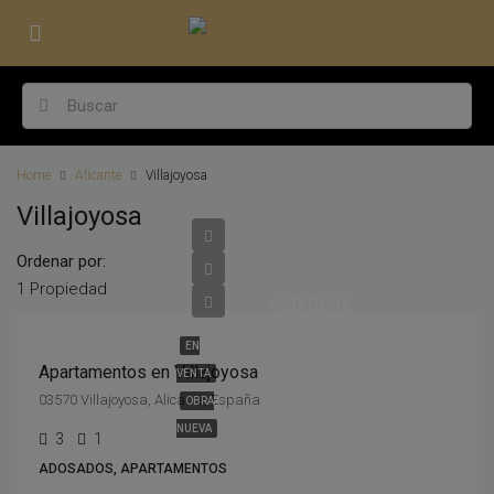
Home
Alicante
Villajoyosa
Villajoyosa
Ordenar por:
1 Propiedad
460,000€
EN
Apartamentos en Villajoyosa
VENTA
03570 Villajoyosa, Alicante, España
OBRA
NUEVA
3
1
ADOSADOS, APARTAMENTOS