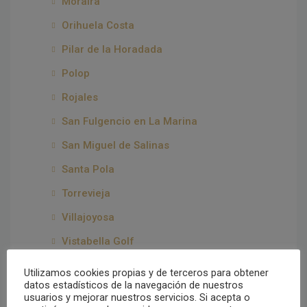
Moraira
Orihuela Costa
Pilar de la Horadada
Polop
Rojales
San Fulgencio en La Marina
San Miguel de Salinas
Santa Pola
Torrevieja
Villajoyosa
Vistabella Golf
Murcia
Utilizamos cookies propias y de terceros para obtener
datos estadísticos de la navegación de nuestros
Águilas
usuarios y mejorar nuestros servicios. Si acepta o