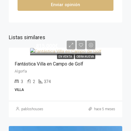
Enviar opinión
Listas similares
815,000€
EN VENTA
OBRA NUEVA
Fantástica Villa en Campo de Golf
Algorfa
3
2
374
VILLA
pabloshouses
hace 5 meses