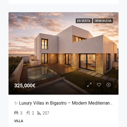
EN VENTA
OBRA NUEVA
325,000€
✨ Luxury Villas in Bigastro – Modern Mediterranean Living ✨
3
2
207
VILLA