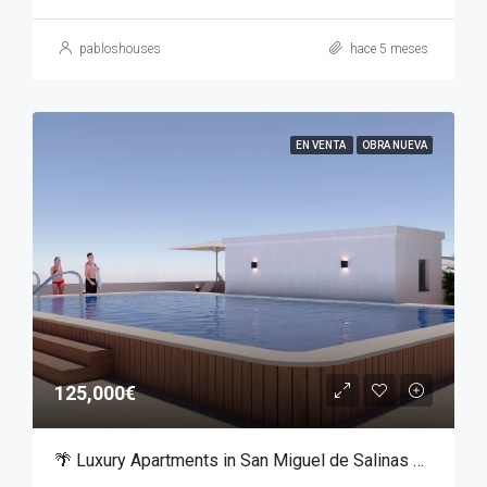
pabloshouses
hace 5 meses
EN VENTA
OBRA NUEVA
125,000€
🌴 Luxury Apartments in San Miguel de Salinas – From €125,000