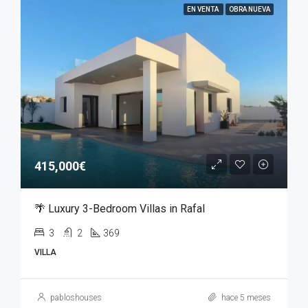
EN VENTA
OBRA NUEVA
415,000€
🌴 Luxury 3-Bedroom Villas in Rafal
3
2
369
VILLA
pabloshouses
hace 5 meses