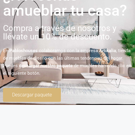
amueblar tu casa?
Compra a través de nosotros y
llévate un 10% de descuento.
En
Pabloshouses
colaboramos con la empresa
Artikalia
, tienda
de muebles de diseño con las últimas tendencias del hogar.
Puedes
descargar nuestro paquete
de muebles haciendo clic en
el siguiente botón.
Descargar paquete