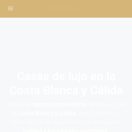
Casas de lujo en la
Costa Blanca y Cálida
Somos la
agencia Inmobiliaria
número uno en
la
Costa Blanca y Cálida.
Apartamentos y
villas de lujo de nueva obra con la máxima
calidad y los mejores materiales.