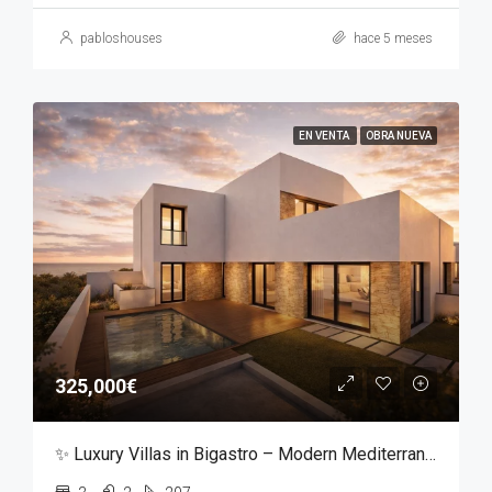
pabloshouses
hace 5 meses
EN VENTA
OBRA NUEVA
325,000€
✨ Luxury Villas in Bigastro – Modern Mediterranean Living ✨