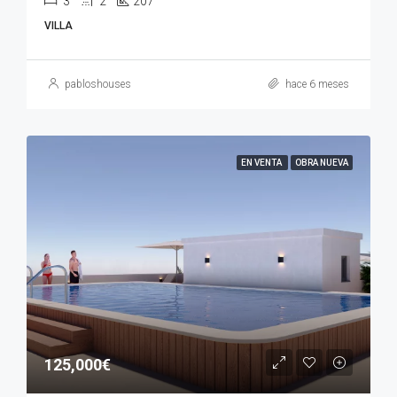
3
2
207
VILLA
pabloshouses
hace 6 meses
EN VENTA
OBRA NUEVA
125,000€