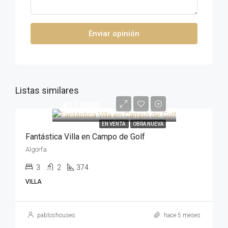
Enviar opinión
Listas similares
815,000€
EN VENTA
OBRA NUEVA
Fantástica Villa en Campo de Golf
Algorfa
3
2
374
VILLA
pabloshouses
hace 5 meses