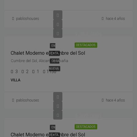
pabloshouses
hace 4 años
1,562,000€
DESTACADOS
EN
Chalet Moderno en Cumbre del Sol
VENTA
Cumbre del Sol, Alicante, España
OBRA
NUEVA
3
2
1
1150
VILLA
pabloshouses
hace 4 años
1,299,000€
DESTACADOS
EN
Chalet Moderno en Cumbre del Sol
VENTA