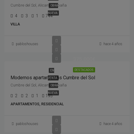
Cumbre del Sol, Alicante, España
OBRA
NUEVA
4
3
1
744
VILLA
pabloshouses
hace 4 años
375,000€
DESTACADOS
EN
Modernos apartamentos Cumbre del Sol
VENTA
Cumbre del Sol, Alicante, España
OBRA
NUEVA
2
2
1
195
APARTAMENTOS, RESIDENCIAL
pabloshouses
hace 4 años