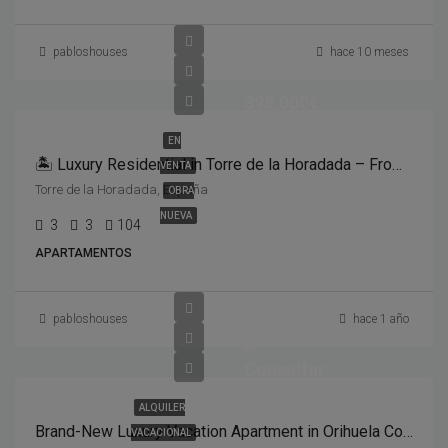
pabloshouses
hace 10 meses
398,000€
EN
🏝️ Luxury Residential in Torre de la Horadada – From €398,900 3 Bedrooms | 2 Bathrooms | 104 m² Plot | Community Pool | Spa & Sauna | Large Gym
VENTA
Torre de la Horadada, España
OBRA
NUEVA
3
3
104
APARTAMENTOS
pabloshouses
hace 1 año
A
Consultar
ALQUILER
Brand-New Luxury Vacation Apartment in Orihuela Costa – 3 Bedrooms, Spa, Gym & Pool
VACACIONAL