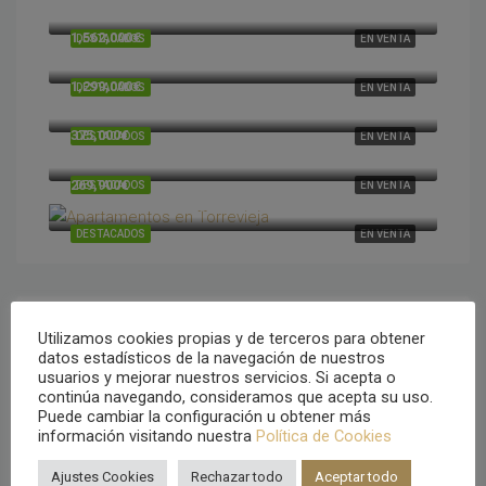
Cumbre del Sol, Alicante, España
1,562,000€
DESTACADOS
EN VENTA
Cumbre del Sol, Alicante, España
1,299,000€
DESTACADOS
EN VENTA
Cumbre del Sol, Alicante, España
375,000€
DESTACADOS
EN VENTA
Cumbre del Sol, Alicante, España
269,900€
DESTACADOS
EN VENTA
Torrevieja, Alicante, España
DESTACADOS
EN VENTA
Utilizamos cookies propias y de terceros para obtener
Tipo de propiedad
datos estadísticos de la navegación de nuestros
usuarios y mejorar nuestros servicios. Si acepta o
continúa navegando, consideramos que acepta su uso.
Villa
Puede cambiar la configuración u obtener más
información visitando nuestra
Política de Cookies
Apartamentos
Residencial
Ajustes Cookies
Rechazar todo
Aceptar todo