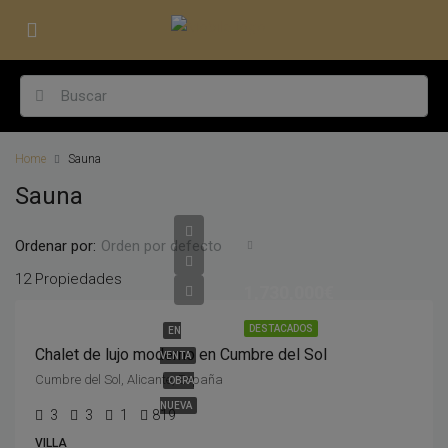
Home
Sauna
Sauna
Ordenar por:
Orden por defecto
12 Propiedades
1,730,000€
DESTACADOS
EN
Chalet de lujo moderno en Cumbre del Sol
VENTA
Cumbre del Sol, Alicante, España
OBRA
NUEVA
3
3
1
819
VILLA