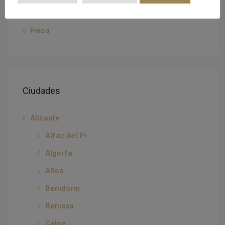
Adosados
Finca
Ciudades
Alicante
Alfaz del Pi
Algorfa
Altea
Benidorm
Benissa
Calpe