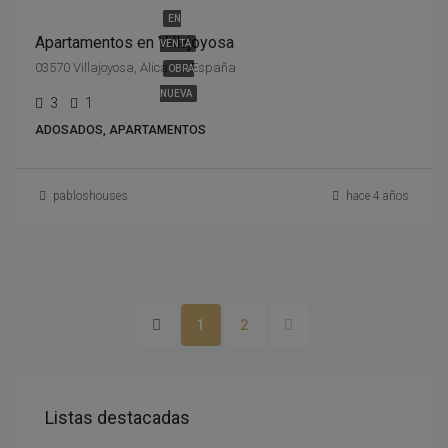
EN
Apartamentos en Villajoyosa
VENTA
03570 Villajoyosa, Alicante, España
OBRA
NUEVA
3
1
ADOSADOS, APARTAMENTOS
pabloshouses
hace 4 años
1
2
Listas destacadas
1,730,000€