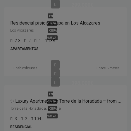
299,000€
EN
Residencial pisicina y spa en Los Alcazares
VENTA
Los Alcazares
OBRA
NUEVA
2-3
2
1
138
APARTAMENTOS
pabloshouses
hace 3 meses
398,000€
EN
✨ Luxury Apartments in Torre de la Horadada – from €398,000 ✨
VENTA
Torre de la Horadada, España
OBRA
NUEVA
3
2
104
RESIDENCIAL