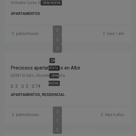
Orihuela Costa, España
OBRA NUEVA
APARTAMENTOS
pabloshouses
hace 1 año
520,000€
EN
Preciosos apartamentos en Albir
VENTA
03581 El Albir, Alicante, España
OBRA
NUEVA
2
2
74
APARTAMENTOS, RESIDENCIAL
pabloshouses
hace 4 años
460,000€