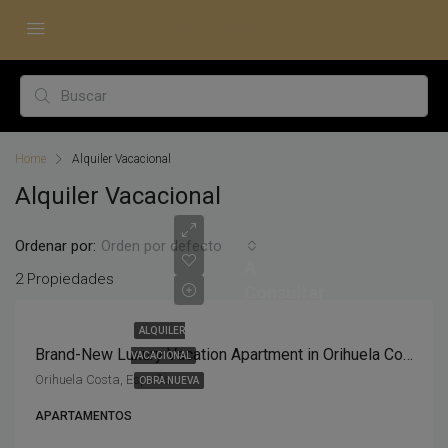
Home
Alquiler Vacacional
Alquiler Vacacional
Ordenar por:
Orden por defecto
A
2 Propiedades
Consultar
ALQUILER
Brand-New Luxury Vacation Apartment in Orihuela Costa – 3 Bedrooms, Spa, Gym & Pool
VACACIONAL
Orihuela Costa, España
OBRA NUEVA
APARTAMENTOS