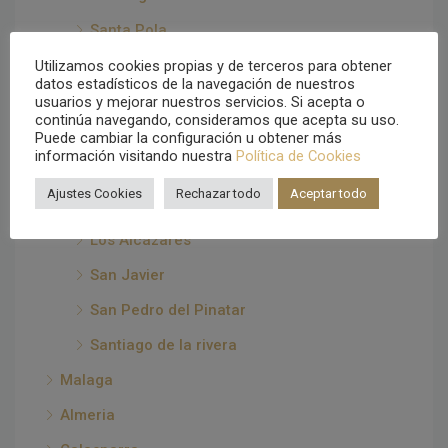
Santa Pola
Torrevieja
Utilizamos cookies propias y de terceros para obtener
datos estadísticos de la navegación de nuestros
Villajoyosa
usuarios y mejorar nuestros servicios. Si acepta o
continúa navegando, consideramos que acepta su uso.
Vistabella Golf
Puede cambiar la configuración u obtener más
información visitando nuestra
Política de Cookies
Murcia
Ajustes Cookies
Rechazar todo
Aceptar todo
Águilas
Los Alcázares
San Javier
San Pedro del Pinatar
Santiago de la rivera
Malaga
Almeria