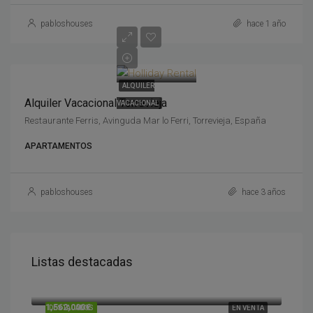
pabloshouses
hace 1 año
ALQUILER
Alquiler Vacacional Torrevieja
VACACIONAL
Restaurante Ferris, Avinguda Mar lo Ferri, Torrevieja, España
APARTAMENTOS
pabloshouses
hace 3 años
Listas destacadas
1,730,000€
Cumbre del Sol, Alicante, España
1,562,000€
DESTACADOS
EN VENTA