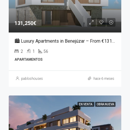
131,250€
🏙️ Luxury Apartments in Benejúzar – From €131,250
2
1
56
APARTAMENTOS
pabloshouses
hace 6 meses
EN VENTA
OBRA NUEVA