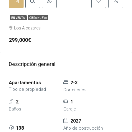
EN VENTA
OBRA NUEVA
Los Alcazares
299,000€
Descripción general
Apartamentos
2-3
Tipo de propiedad
Dormitorios
2
1
Baños
Garaje
2027
138
Año de costrucción