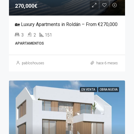
270,000€
🏡 Luxury Apartments in Roldán – From €270,000
3
2
151
APARTAMENTOS
pabloshouses
hace 6 meses
EN VENTA
OBRA NUEVA