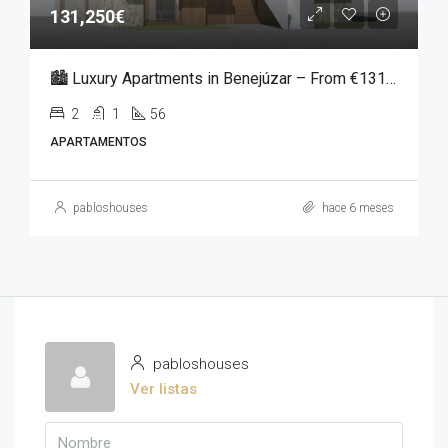
131,250€
🏙️ Luxury Apartments in Benejúzar – From €131,250
2
1
56
APARTAMENTOS
pabloshouses
hace 6 meses
pabloshouses
Ver listas