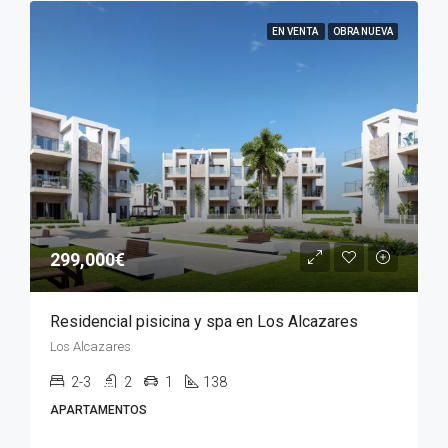
EN VENTA
OBRA NUEVA
299,000€
Residencial pisicina y spa en Los Alcazares
Los Alcazares
2-3
2
1
138
APARTAMENTOS