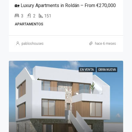
🏡 Luxury Apartments in Roldán – From €270,000
3
2
151
APARTAMENTOS
pabloshouses
hace 6 meses
EN VENTA
OBRA NUEVA