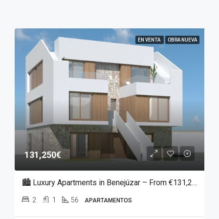
EN VENTA
OBRA NUEVA
131,250€
🏙️ Luxury Apartments in Benejúzar – From €131,250
2
1
56
APARTAMENTOS