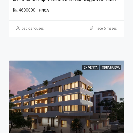
4600000
FINCA
pabloshouses
hace 6 meses
EN VENTA
OBRA NUEVA