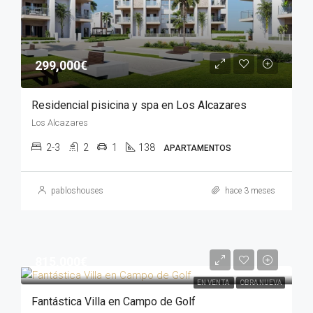
299,000€
Residencial pisicina y spa en Los Alcazares
Los Alcazares
2-3
2
1
138
APARTAMENTOS
pabloshouses
hace 3 meses
815,000€
EN VENTA
OBRA NUEVA
Fantástica Villa en Campo de Golf