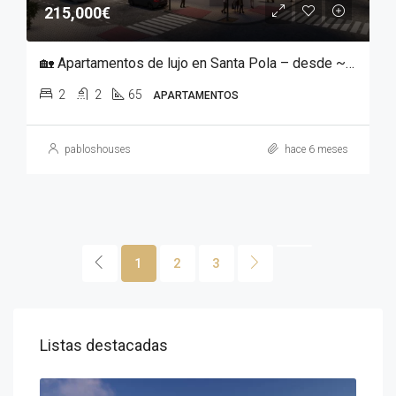
215,000€
🏡 Apartamentos de lujo en Santa Pola – desde ~215 000 €
2
2
65
APARTAMENTOS
pabloshouses
hace 6 meses
1
2
3
Listas destacadas