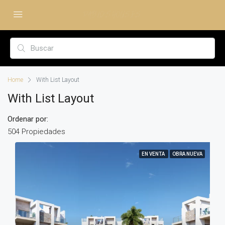
Home
With List Layout
With List Layout
Ordenar por:
504 Propiedades
EN VENTA
OBRA NUEVA