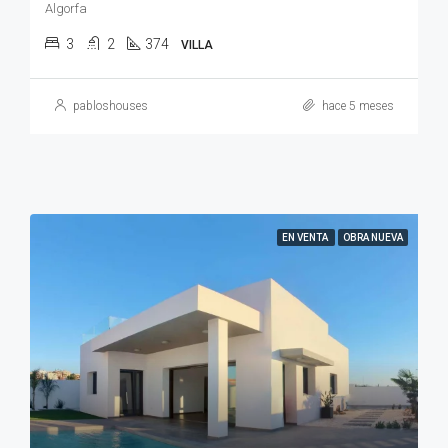
Algorfa
3
2
374
VILLA
pabloshouses
hace 5 meses
EN VENTA
OBRA NUEVA