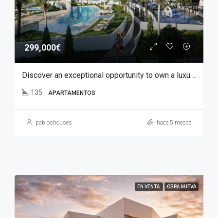
299,000€
Discover an exceptional opportunity to own a luxury apartment in Font del Llop, one of the most prestigious residential golf resorts in the Costa Blanca region.
135
APARTAMENTOS
pabloshouses
hace 5 meses
EN VENTA
OBRA NUEVA