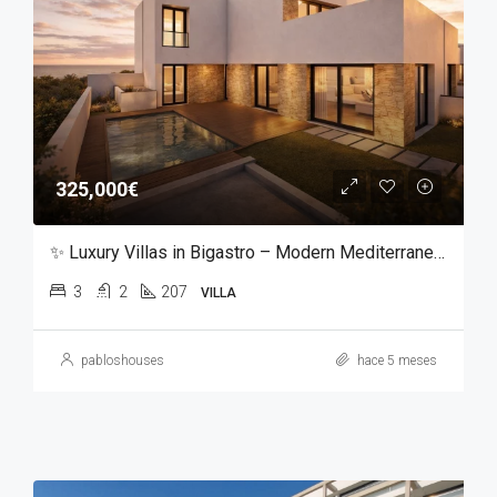
325,000€
✨ Luxury Villas in Bigastro – Modern Mediterranean Living ✨
3
2
207
VILLA
pabloshouses
hace 5 meses