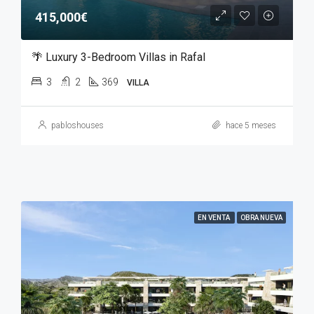
415,000€
🌴 Luxury 3-Bedroom Villas in Rafal
3
2
369
VILLA
pabloshouses
hace 5 meses
EN VENTA
OBRA NUEVA