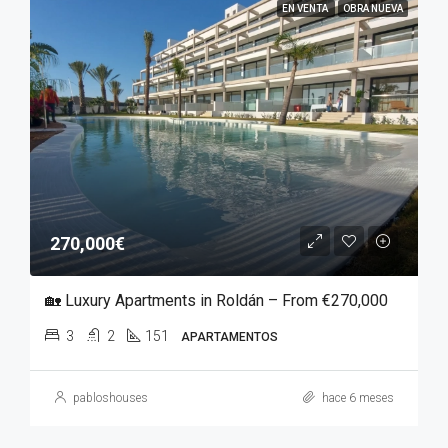
EN VENTA
OBRA NUEVA
270,000€
🏡 Luxury Apartments in Roldán – From €270,000
3
2
151
APARTAMENTOS
pabloshouses
hace 6 meses