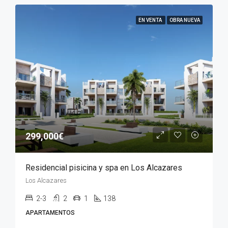
EN VENTA
OBRA NUEVA
299,000€
Residencial pisicina y spa en Los Alcazares
Los Alcazares
2-3
2
1
138
APARTAMENTOS