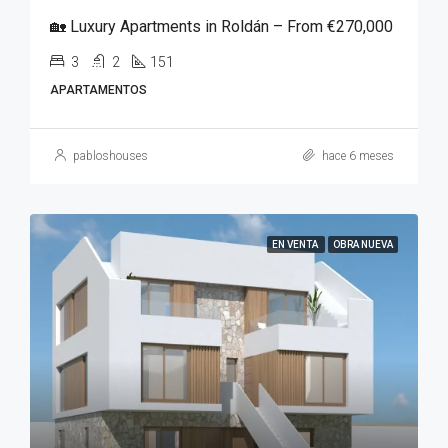
🏡 Luxury Apartments in Roldán – From €270,000
3
2
151
APARTAMENTOS
pabloshouses
hace 6 meses
EN VENTA
OBRA NUEVA