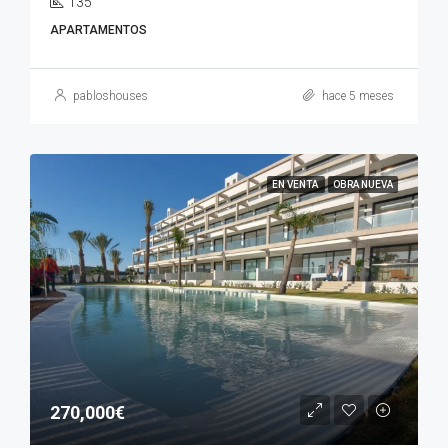
135
APARTAMENTOS
pabloshouses
hace 5 meses
EN VENTA
OBRA NUEVA
270,000€