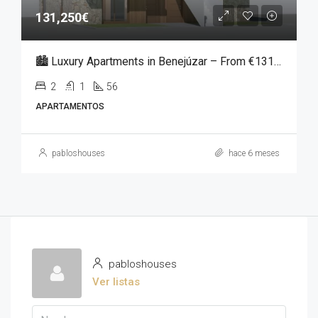
131,250€
🏙️ Luxury Apartments in Benejúzar – From €131,250
2
1
56
APARTAMENTOS
pabloshouses
hace 6 meses
pabloshouses
Ver listas