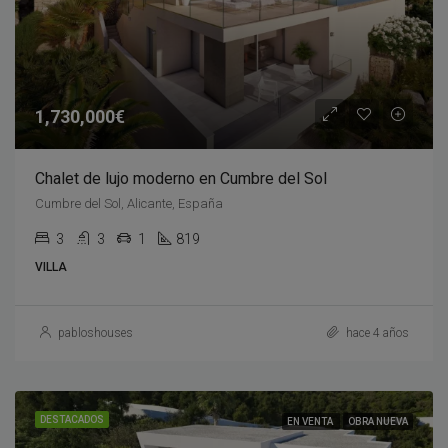
1,730,000€
Chalet de lujo moderno en Cumbre del Sol
Cumbre del Sol, Alicante, España
3
3
1
819
VILLA
pabloshouses
hace 4 años
DESTACADOS
EN VENTA
OBRA NUEVA