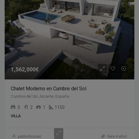
1,562,000€
Chalet Moderno en Cumbre del Sol
Cumbre del Sol, Alicante, España
3
2
1
1150
VILLA
pabloshouses
hace 4 años