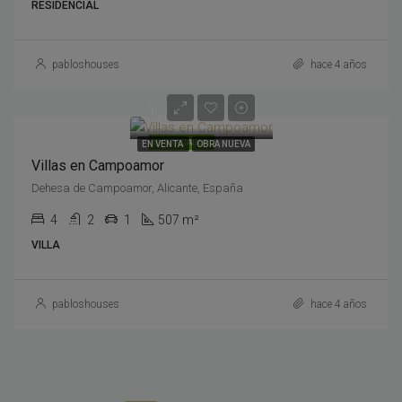
RESIDENCIAL
pabloshouses
hace 4 años
1,430,000€
DESTACADOS
EN VENTA
OBRA NUEVA
Villas en Campoamor
Dehesa de Campoamor, Alicante, España
4
2
1
507 m²
VILLA
pabloshouses
hace 4 años