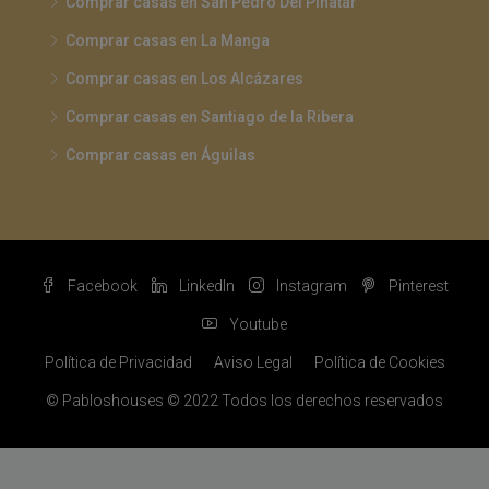
Comprar casas en San Pedro Del Pinatar
Comprar casas en La Manga
Comprar casas en Los Alcázares
Comprar casas en Santiago de la Ribera
Comprar casas en Águilas
Facebook
LinkedIn
Instagram
Pinterest
Youtube
Política de Privacidad
Aviso Legal
Política de Cookies
© Pabloshouses © 2022 Todos los derechos reservados