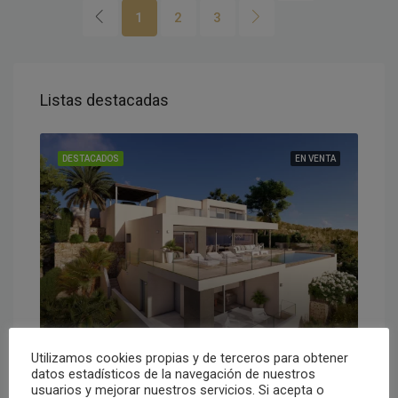
1
2
3
Listas destacadas
DESTACADOS
EN VENTA
1,730,000€
Cumbre del Sol, Alicante, España
Utilizamos cookies propias y de terceros para obtener
datos estadísticos de la navegación de nuestros
usuarios y mejorar nuestros servicios. Si acepta o