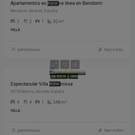
Apartamentos en primera línea en Benidorm
NUEVA
Benidorm, Alicante, España
2
2
1
92 m²
VILLA
pabloshouses
hace 4 años
2,195,000€
DESTACADOS
EN VENTA
OBRA
Espectacular Villa en Benissa
NUEVA
03720 Benisa, Alicante, España
4
4
1
548 m²
VILLA
pabloshouses
hace 4 años