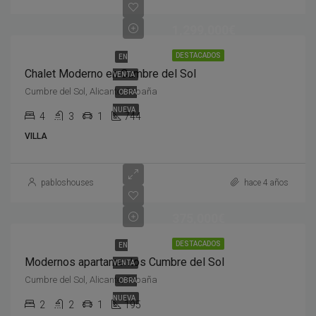
1,299,000€
DESTACADOS
EN
Chalet Moderno en Cumbre del Sol
VENTA
Cumbre del Sol, Alicante, España
OBRA
NUEVA
4
3
1
744
VILLA
pabloshouses
hace 4 años
375,000€
DESTACADOS
EN
Modernos apartamentos Cumbre del Sol
VENTA
Cumbre del Sol, Alicante, España
OBRA
NUEVA
2
2
1
195