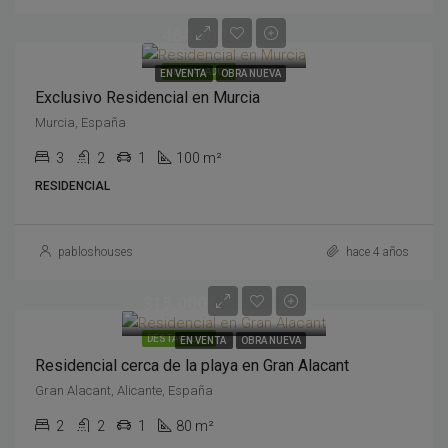
464,900€
DESTACADOS
EN VENTA
OBRA NUEVA
Exclusivo Residencial en Murcia
Murcia, España
3
2
1
100 m²
RESIDENCIAL
pabloshouses
hace 4 años
315,000€
DESTACADOS
EN VENTA
OBRA NUEVA
Residencial cerca de la playa en Gran Alacant
Gran Alacant, Alicante, España
2
2
1
80 m²