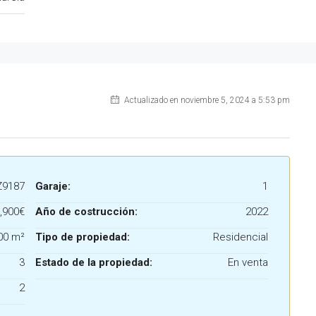
Actualizado en noviembre 5, 2024 a 5:53 pm
Z9187
Garaje:
1
,900€
Año de costrucción:
2022
00 m²
Tipo de propiedad:
Residencial
3
Estado de la propiedad:
En venta
2