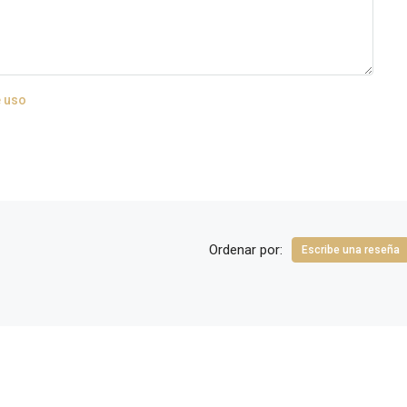
 uso
Ordenar por:
Escribe una reseña