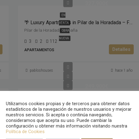
327,900€
EN
🌴 Luxury Apartments in Pilar de la Horadada – From €327,900 🏡
VENTA
Pilar de la Horadada, España
OBRA
NUEVA
3
2
112
Detalles
APARTAMENTOS
s
pabloshouses
hace 1 año
249,900€
EN
Utilizamos cookies propias y de terceros para obtener datos
as in Pilar de la Horadada – From €385,000 🏡☀️
Exclusive Luxury Apartments in Pilar de la Horadada – Modern Design & Community Pool
VENTA
estadísticos de la navegación de nuestros usuarios y mejorar
Pilar de la Horadada, España
OBRA
nuestros servicios. Si acepta o continúa navegando,
consideramos que acepta su uso. Puede cambiar la
NUEVA
2
2
88
configuración u obtener más información visitando nuestra
Política de Cookies
Detalles
APARTAMENTOS