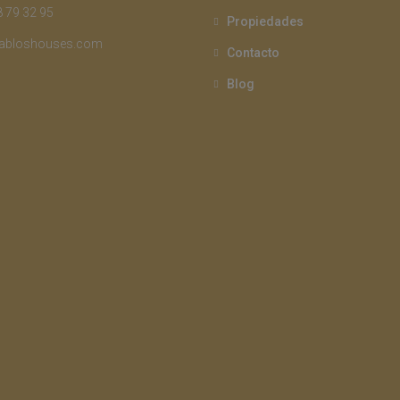
 79 32 95
Propiedades
abloshouses.com
Contacto
Blog