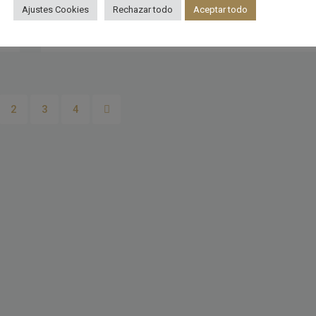
Ajustes Cookies
Rechazar todo
Aceptar todo
o
pabloshouses
hace 1 año
2
3
4