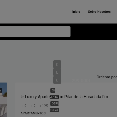
Inicio
Sobre Nosotros
Ordenar por
299,000€
A
EN
✨ Luxury Apartments in Pilar de la Horadada From Just €299,000 — A Lifestyle of Sun, Comfort & Elegance ✨
VENTA
OBRA
2
2
125
NUEVA
APARTAMENTOS