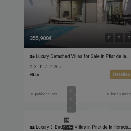
355,900€
🏡 Luxury Detached Villas for Sale in Pilar de la Horadada | Private Pool
3
2
205
Detalles
VILLA
pabloshouses
hace 8 mese
385,000€
EN
🏡 Luxury 3-Bedroom Villas in Pilar de la Horadada – From €385,000
VENTA