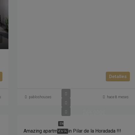
Detalles
s
pabloshouses
hace 8 meses
264,900€
EN
Amazing apartments in Pilar de la Horadada !!!
VENTA