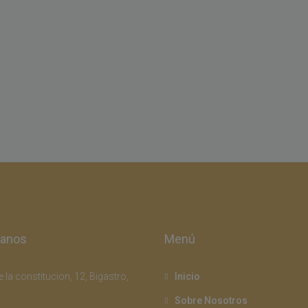
tanos
Menú
 la constitucion, 12, Bigastro,
Inicio
Sobre Nosotros