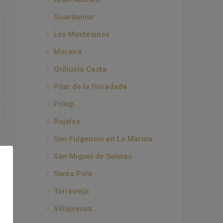
Guardamar
Los Montesinos
Moraira
Orihuela Costa
Pilar de la Horadada
Polop
Rojales
San Fulgencio en La Marina
San Miguel de Salinas
Santa Pola
Torrevieja
Villajoyosa