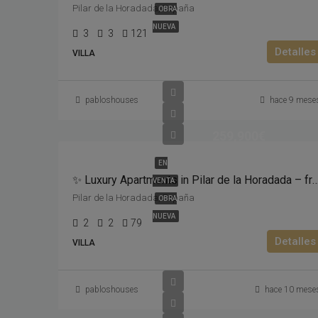
Pilar de la Horadada, España
OBRA
NUEVA
3
3
121
Detalles
VILLA
pabloshouses
hace 9 mese
259,900€
EN
✨ Luxury Apartments in Pilar de la Horadada – fr
VENTA
Pilar de la Horadada, España
OBRA
NUEVA
2
2
79
Detalles
VILLA
pabloshouses
hace 10 mese