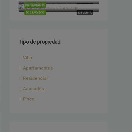
Torrevieja, Alicante, España
DESTACADOS
EN VENTA
DESTACADOS
EN VENTA
Tipo de propiedad
Villa
Apartamentos
Residencial
Adosados
Finca