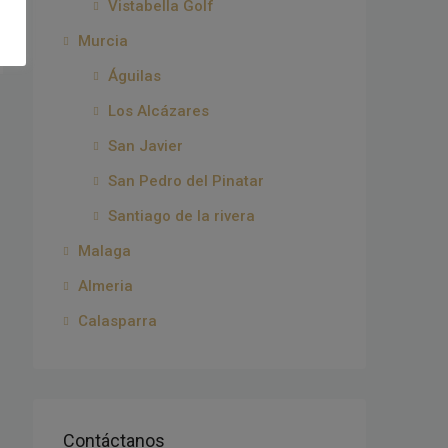
Vistabella Golf
Murcia
Águilas
Los Alcázares
San Javier
San Pedro del Pinatar
Santiago de la rivera
Malaga
Almeria
Calasparra
Contáctanos