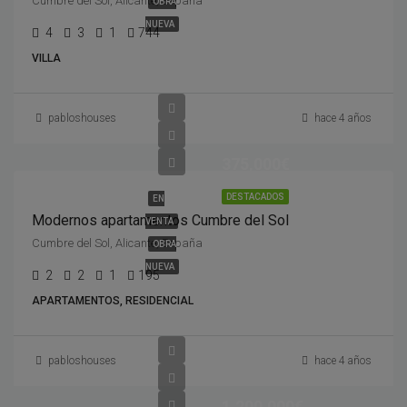
Cumbre del Sol, Alicante, España
OBRA
NUEVA
4
3
1
744
VILLA
pabloshouses
hace 4 años
375,000€
DESTACADOS
EN
Modernos apartamentos Cumbre del Sol
VENTA
Cumbre del Sol, Alicante, España
OBRA
NUEVA
2
2
1
195
APARTAMENTOS, RESIDENCIAL
pabloshouses
hace 4 años
1,200,000€