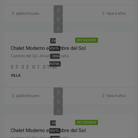
pabloshouses
hace 4 años
1,562,000€
DESTACADOS
EN
Chalet Moderno en Cumbre del Sol
VENTA
Cumbre del Sol, Alicante, España
OBRA
NUEVA
3
2
1
1150
VILLA
pabloshouses
hace 4 años
1,299,000€
DESTACADOS
EN
Chalet Moderno en Cumbre del Sol
VENTA