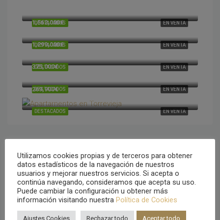
1,730,000€
Cumbre del Sol, Alicante, España
1,562,000€
DESTACADOS
EN VENTA
Cumbre del Sol, Alicante, España
1,299,000€
DESTACADOS
EN VENTA
Cumbre del Sol, Alicante, España
375,000€
DESTACADOS
EN VENTA
Cumbre del Sol, Alicante, España
269,900€
DESTACADOS
EN VENTA
Torrevieja, Alicante, España
DESTACADOS
EN VENTA
Utilizamos cookies propias y de terceros para obtener
Tipo de propiedad
datos estadísticos de la navegación de nuestros
usuarios y mejorar nuestros servicios. Si acepta o
continúa navegando, consideramos que acepta su uso.
Villa
Puede cambiar la configuración u obtener más
información visitando nuestra
Política de Cookies
Apartamentos
Ajustes Cookies
Rechazar todo
Aceptar todo