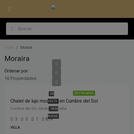
Home
Moraira
Moraira
Ordenar por:
16 Propiedades
1,730,000€
DESTACADOS
EN
Chalet de lujo moderno en Cumbre del Sol
VENTA
Cumbre del Sol, Alicante, España
OBRA
NUEVA
3
3
1
819
VILLA