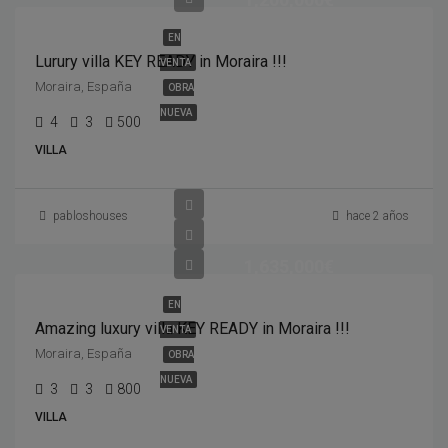
EN
Lurury villa KEY READY in Moraira !!!
VENTA
Moraira, España
OBRA
NUEVA
4
3
500
VILLA
pabloshouses
hace 2 años
1,635,000€
EN
Amazing luxury villa KEY READY in Moraira !!!
VENTA
Moraira, España
OBRA
NUEVA
3
3
800
VILLA