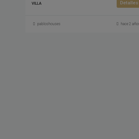
Detalles
VILLA
pabloshouses
hace 2 año