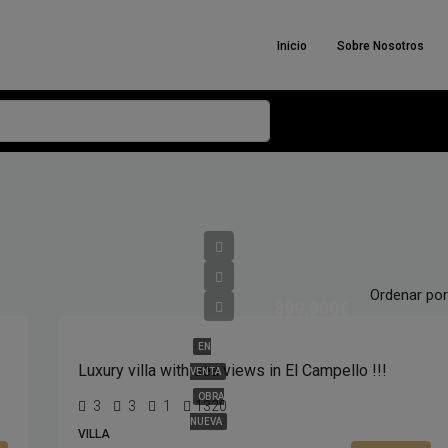
Inicio
Sobre Nosotros
Ordenar por
899,000€
EN
Luxury villa with sea views in El Campello !!!
VENTA
OBRA
3
3
1
1320
NUEVA
VILLA