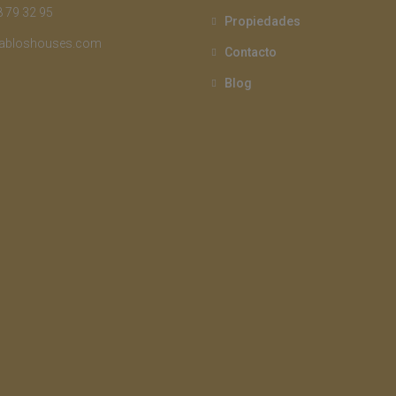
 79 32 95
Propiedades
abloshouses.com
Contacto
Blog