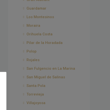
Guardamar
Los Montesinos
Moraira
Orihuela Costa
Pilar de la Horadada
Polop
Rojales
San Fulgencio en La Marina
San Miguel de Salinas
Santa Pola
Torrevieja
Villajoyosa