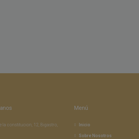
tanos
Menú
 la constitucion, 12, Bigastro,
Inicio
Sobre Nosotros