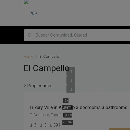
Home
El Campello
El Campello
2 Propiedades
529,000€
EN
Luxury Villa in Alicante 3 bedrooms 3 bathrooms
VENTA
El Campello, España
OBRA
NUEVA
3
3
391