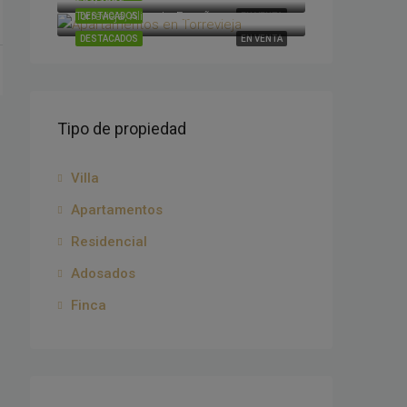
Torrevieja, Alicante, España
DESTACADOS
EN VENTA
DESTACADOS
EN VENTA
Tipo de propiedad
Villa
Apartamentos
Residencial
Adosados
Finca