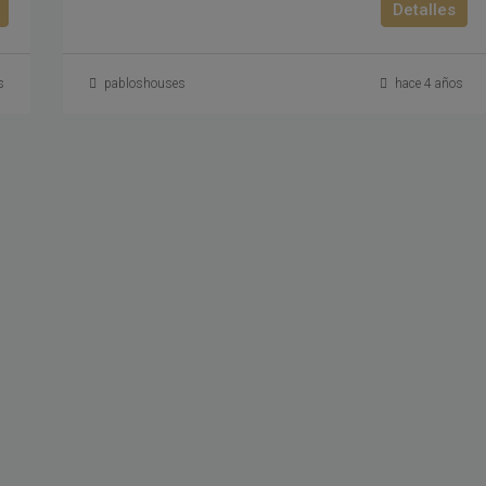
Detalles
s
pabloshouses
hace 4 años