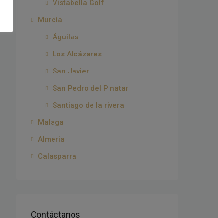
Vistabella Golf
Murcia
Águilas
Los Alcázares
San Javier
San Pedro del Pinatar
Santiago de la rivera
Malaga
Almeria
Calasparra
Contáctanos