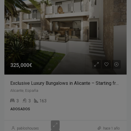
325,000€
Exclusive Luxury Bungalows in Alicante – Starting from €325,000
Alicante, España
3
3
163
ADOSADOS
pabloshouses
hace 1 año