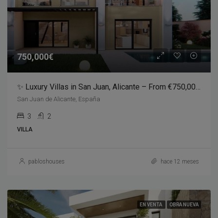
750,000€
✨ Luxury Villas in San Juan, Alicante – From €750,000 ✨
San Juan de Alicante, España
3
2
VILLA
pabloshouses
hace 12 meses
EN VENTA
OBRA NUEVA