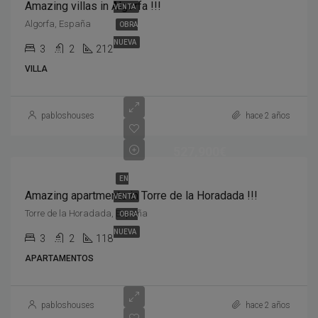
Amazing villas in Algorfa !!!
VENTA
Algorfa, España
OBRA
NUEVA
3
2
212
VILLA
pabloshouses
hace 2 años
527,900€
EN
Amazing apartments in Torre de la Horadada !!!
VENTA
Torre de la Horadada, España
OBRA
NUEVA
3
2
118
APARTAMENTOS
pabloshouses
hace 2 años