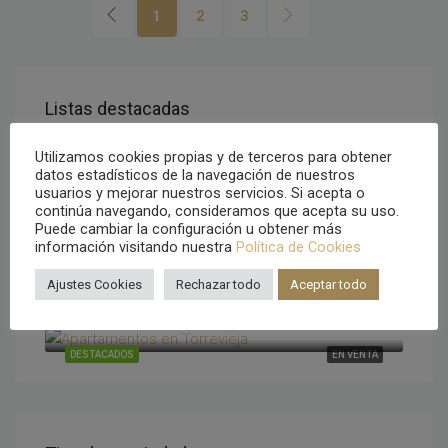
1
2
3
Listas destacadas
1,730,000€
Cumbre del Sol, Alicante, España
Utilizamos cookies propias y de terceros para obtener
datos estadísticos de la navegación de nuestros
1,562,000€
DESTACADOS
EN VENTA
usuarios y mejorar nuestros servicios. Si acepta o
Cumbre del Sol, Alicante, España
continúa navegando, consideramos que acepta su uso.
1,299,000€
DESTACADOS
EN VENTA
Puede cambiar la configuración u obtener más
Cumbre del Sol, Alicante, España
información visitando nuestra
Política de Cookies
375,000€
DESTACADOS
EN VENTA
Cumbre del Sol, Alicante, España
Ajustes Cookies
Rechazar todo
Aceptar todo
269,900€
DESTACADOS
EN VENTA
Torrevieja, Alicante, España
DESTACADOS
EN VENTA