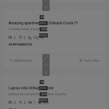
335,000€
EN
Amazing apartments in Orihuela Costa !!!
VENTA
Orihuela Costa, España
OBRA
NUEVA
3
2
192,78
APARTAMENTOS
pabloshouses
hace 2 años
975,000€
EN
Lujosa villa Orihuela Costa
VENTA
Dehesa de Campoamor, Alicante, España
OBRA
NUEVA
3
3
1
243