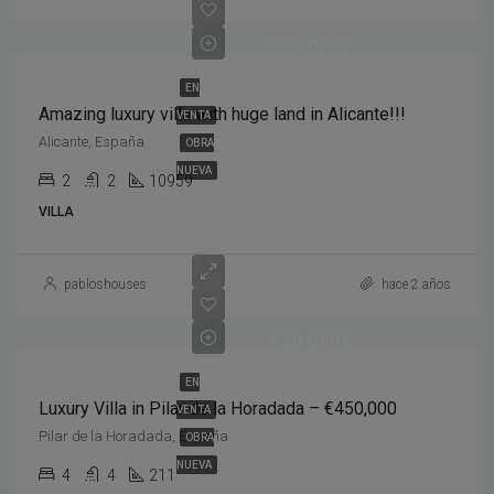
256,000€
EN
Amazing luxury villa with huge land in Alicante!!!
VENTA
Alicante, España
OBRA
NUEVA
2
2
10959
VILLA
pabloshouses
hace 2 años
450,000€
EN
Luxury Villa in Pilar de la Horadada – €450,000
VENTA
Pilar de la Horadada, España
OBRA
NUEVA
4
4
211