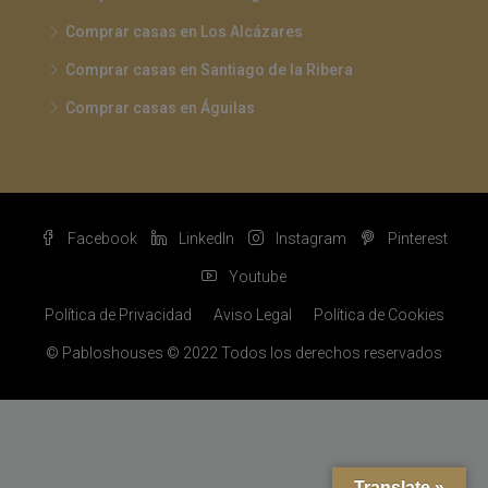
Comprar casas en Los Alcázares
Comprar casas en Santiago de la Ribera
Comprar casas en Águilas
Facebook
LinkedIn
Instagram
Pinterest
Youtube
Política de Privacidad
Aviso Legal
Política de Cookies
© Pabloshouses © 2022 Todos los derechos reservados
Translate »