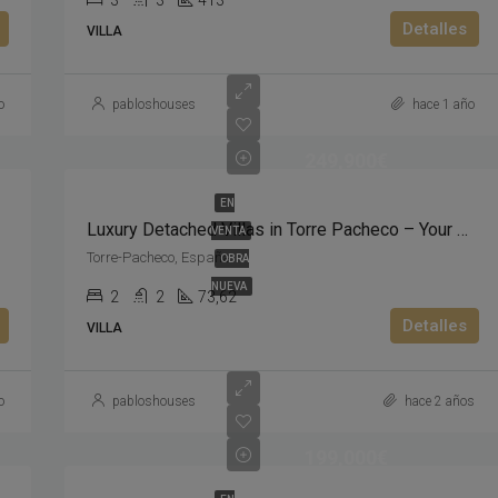
3
3
413
Detalles
VILLA
o
pabloshouses
hace 1 año
249,900€
EN
Luxury Detached Villas in Torre Pacheco – Your Dream Home Awaits!
VENTA
Torre-Pacheco, España
OBRA
NUEVA
2
2
73,62
Detalles
VILLA
o
pabloshouses
hace 2 años
199,000€