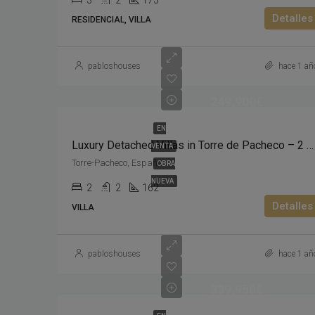
3
2
173
Detalles
RESIDENCIAL, VILLA
pabloshouses
hace 1 añ
249,900€
EN
Luxury Detached Villas in Torre de Pacheco – 2 Bedrooms, 2 Bathrooms, Private Pool – From €249,000
VENTA
Torre-Pacheco, España
OBRA
NUEVA
2
2
162
Detalles
VILLA
pabloshouses
hace 1 añ
339,950€