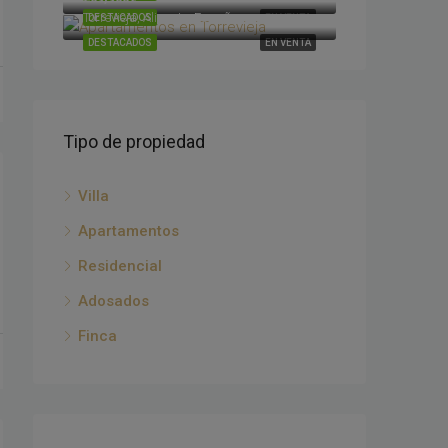
Torrevieja, Alicante, España
DESTACADOS
EN VENTA
DESTACADOS
EN VENTA
Tipo de propiedad
Villa
Apartamentos
Residencial
Adosados
Finca