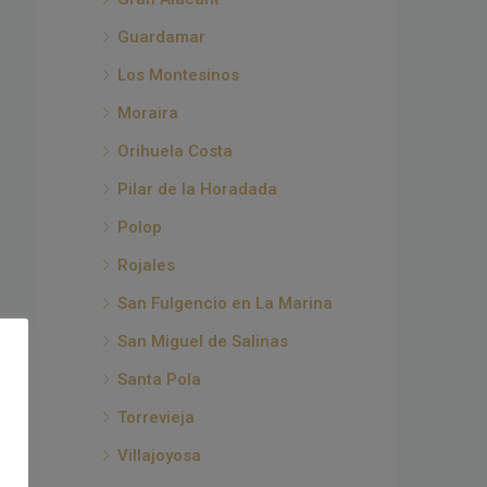
Guardamar
Los Montesinos
Moraira
Orihuela Costa
Pilar de la Horadada
Polop
Rojales
San Fulgencio en La Marina
San Miguel de Salinas
Santa Pola
Torrevieja
Villajoyosa