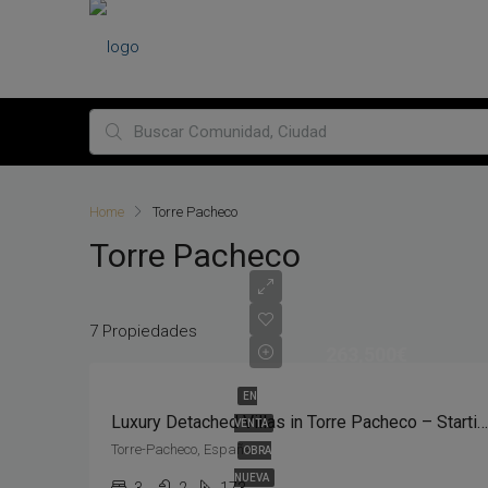
Home
Torre Pacheco
Torre Pacheco
7 Propiedades
263,500€
EN
Luxury Detached Villas in Torre Pacheco – Starting from €263,500
VENTA
Torre-Pacheco, España
OBRA
NUEVA