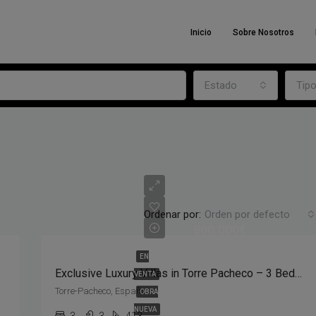
Inicio
Sobre Nosotros
Estado
Tip
Ordenar por:
Orden por defecto
800,000€
EN
Exclusive Luxury Villas in Torre Pacheco – 3 Bedrooms, 3 Bathrooms, Private Pool – From €800,000
VENTA
Torre-Pacheco, España
OBRA
NUEVA