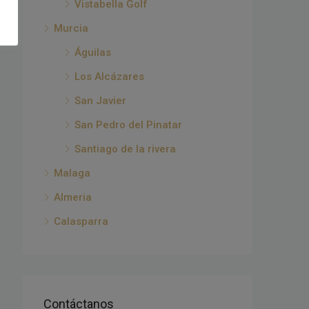
Vistabella Golf
Murcia
Águilas
Los Alcázares
San Javier
San Pedro del Pinatar
Santiago de la rivera
Malaga
Almeria
Calasparra
Contáctanos