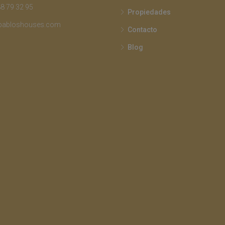
8 79 32 95
Propiedades
pabloshouses.com
Contacto
Blog