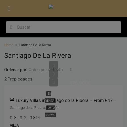
Home
Santiago De La Rivera
Santiago De La Rivera
Ordenar por:
Orden por defecto
2 Propiedades
476,900€
EN
🌟 Luxury Villas in Santiago de la Ribera – From €476,900! 🌟
VENTA
Santiago de la Ribera, España
OBRA
NUEVA
3
2
314
VILLA