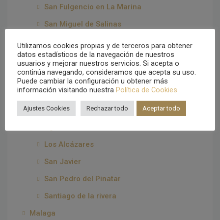
San Fulgencio en La Marina
San Miguel de Salinas
Santa Pola
Utilizamos cookies propias y de terceros para obtener
datos estadísticos de la navegación de nuestros
Torrevieja
usuarios y mejorar nuestros servicios. Si acepta o
continúa navegando, consideramos que acepta su uso.
Villajoyosa
Puede cambiar la configuración u obtener más
información visitando nuestra
Política de Cookies
Vistabella Golf
Ajustes Cookies
Rechazar todo
Aceptar todo
Murcia
Águilas
Los Alcázares
San Javier
San Pedro del Pinatar
Santiago de la rivera
Malaga