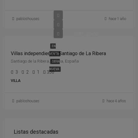
pabloshouses
hace 1 año
585,000€
EN
Villas independientes Santiago de La Ribera
VENTA
Santiago de la Ribera, Murcia, España
OBRA
NUEVA
3
2
1
350
VILLA
pabloshouses
hace 4 años
Listas destacadas
1,730,000€