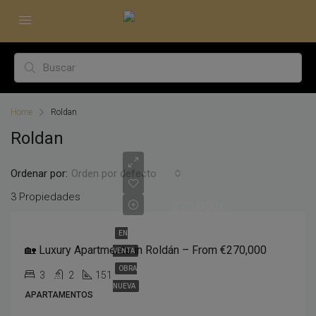
Home
Roldan
Roldan
Ordenar por:
Orden por defecto
3 Propiedades
270,000€
EN
🏡 Luxury Apartments in Roldán – From €270,000
VENTA
OBRA
3
2
151
NUEVA
APARTAMENTOS