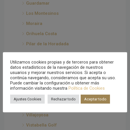
Guardamar
Los Montesinos
Moraira
Orihuela Costa
Pilar de la Horadada
Polop
Utilizamos cookies propias y de terceros para obtener
Rojales
datos estadísticos de la navegación de nuestros
usuarios y mejorar nuestros servicios. Si acepta o
San Fulgencio en La Marina
continúa navegando, consideramos que acepta su uso.
Puede cambiar la configuración u obtener más
San Miguel de Salinas
información visitando nuestra
Política de Cookies
Santa Pola
Ajustes Cookies
Rechazar todo
Aceptar todo
Torrevieja
Villajoyosa
Vistabella Golf