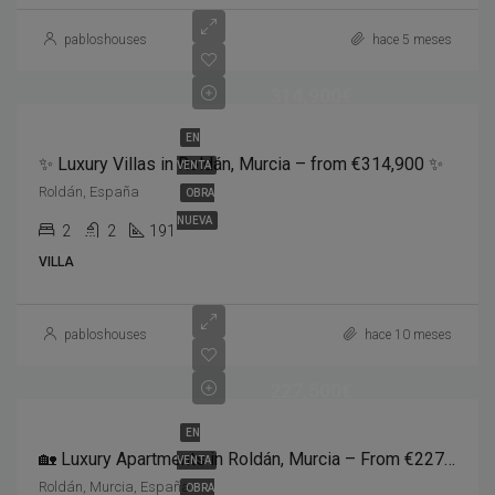
pabloshouses
hace 5 meses
314,900€
EN
✨ Luxury Villas in Roldán, Murcia – from €314,900 ✨
VENTA
Roldán, España
OBRA
NUEVA
2
2
191
VILLA
pabloshouses
hace 10 meses
227,500€
EN
🏡 Luxury Apartments in Roldán, Murcia – From €227,500 ☀️
VENTA
Roldán, Murcia, España
OBRA