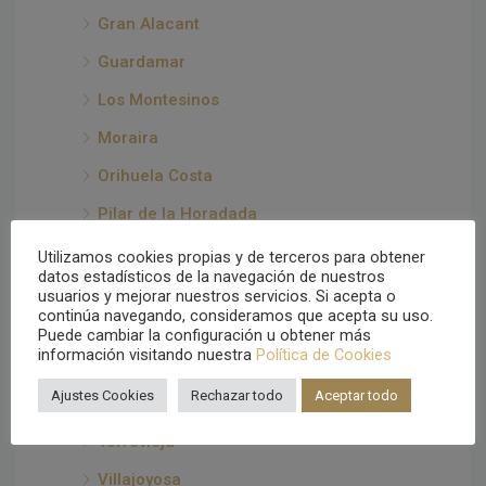
Gran Alacant
Guardamar
Los Montesinos
Moraira
Orihuela Costa
Pilar de la Horadada
Polop
Utilizamos cookies propias y de terceros para obtener
datos estadísticos de la navegación de nuestros
Rojales
usuarios y mejorar nuestros servicios. Si acepta o
continúa navegando, consideramos que acepta su uso.
San Fulgencio en La Marina
Puede cambiar la configuración u obtener más
información visitando nuestra
Política de Cookies
San Miguel de Salinas
Ajustes Cookies
Rechazar todo
Aceptar todo
Santa Pola
Torrevieja
Villajoyosa