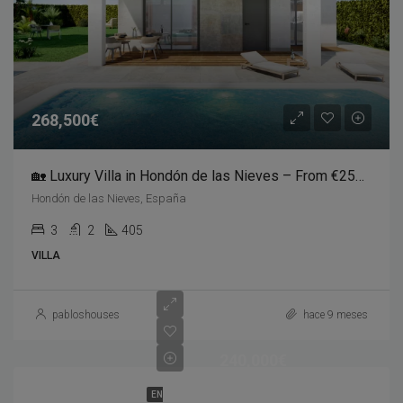
268,500€
🏡 Luxury Villa in Hondón de las Nieves – From €258,000
Hondón de las Nieves, España
3
2
405
VILLA
pabloshouses
hace 9 meses
240,000€
EN