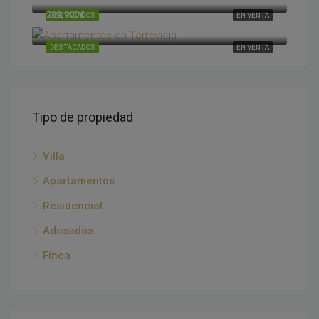
269,900€
DESTACADOS
EN VENTA
Torrevieja, Alicante, España
DESTACADOS
EN VENTA
Tipo de propiedad
Villa
Apartamentos
Residencial
Adosados
Finca