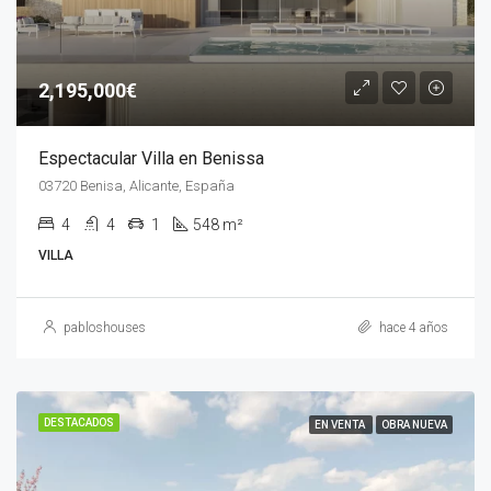
2,195,000€
Espectacular Villa en Benissa
03720 Benisa, Alicante, España
4
4
1
548 m²
VILLA
pabloshouses
hace 4 años
DESTACADOS
EN VENTA
OBRA NUEVA