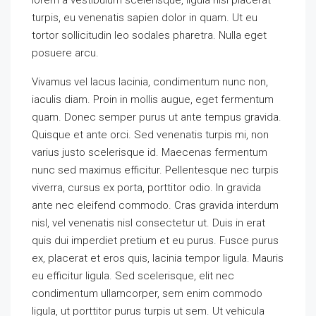
lorem a vestibulum scelerisque, ligula nisl placerat
turpis, eu venenatis sapien dolor in quam. Ut eu
tortor sollicitudin leo sodales pharetra. Nulla eget
posuere arcu.
Vivamus vel lacus lacinia, condimentum nunc non,
iaculis diam. Proin in mollis augue, eget fermentum
quam. Donec semper purus ut ante tempus gravida.
Quisque et ante orci. Sed venenatis turpis mi, non
varius justo scelerisque id. Maecenas fermentum
nunc sed maximus efficitur. Pellentesque nec turpis
viverra, cursus ex porta, porttitor odio. In gravida
ante nec eleifend commodo. Cras gravida interdum
nisl, vel venenatis nisl consectetur ut. Duis in erat
quis dui imperdiet pretium et eu purus. Fusce purus
ex, placerat et eros quis, lacinia tempor ligula. Mauris
eu efficitur ligula. Sed scelerisque, elit nec
condimentum ullamcorper, sem enim commodo
ligula, ut porttitor purus turpis ut sem. Ut vehicula