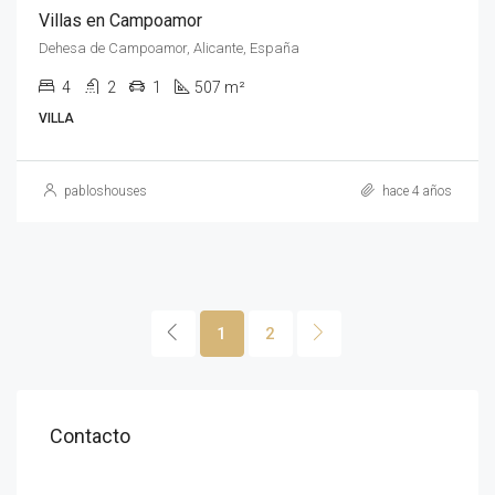
Villas en Campoamor
Dehesa de Campoamor, Alicante, España
4
2
1
507 m²
VILLA
pabloshouses
hace 4 años
1
2
Contacto