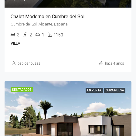
Chalet Moderno en Cumbre del Sol
Cumbre del Sol, Alicante, España
3
2
1
1150
VILLA
pabloshouses
hace 4 años
DESTACADOS
EN VENTA
OBRA NUEVA