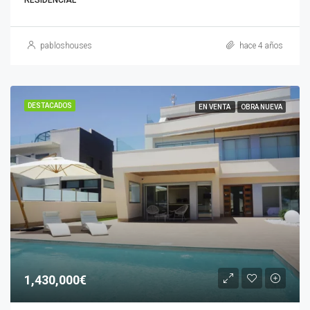
pabloshouses
hace 4 años
DESTACADOS
EN VENTA
OBRA NUEVA
1,430,000€