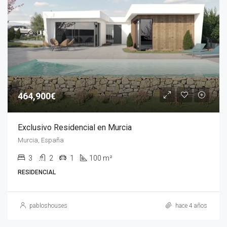
464,900€
Exclusivo Residencial en Murcia
Murcia, España
3
2
1
100 m²
RESIDENCIAL
pabloshouses
hace 4 años