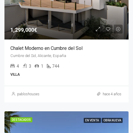
1,299,000€
Chalet Moderno en Cumbre del Sol
Cumbre del Sol, Alicante, España
4
3
1
744
VILLA
pabloshouses
hace 4 años
DESTACADOS
EN VENTA
OBRA NUEVA