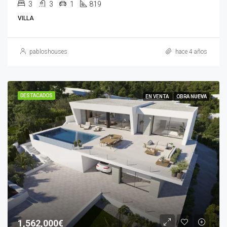
3
3
1
819
VILLA
pabloshouses
hace 4 años
DESTACADOS
EN VENTA
OBRA NUEVA
1,562,000€