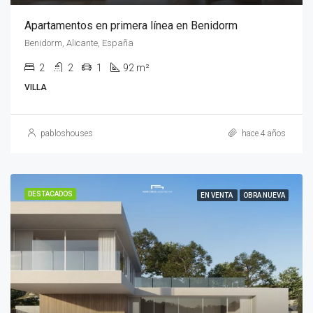
Apartamentos en primera línea en Benidorm
Benidorm, Alicante, España
2
2
1
92 m²
VILLA
pabloshouses
hace 4 años
DESTACADOS
EN VENTA
OBRA NUEVA