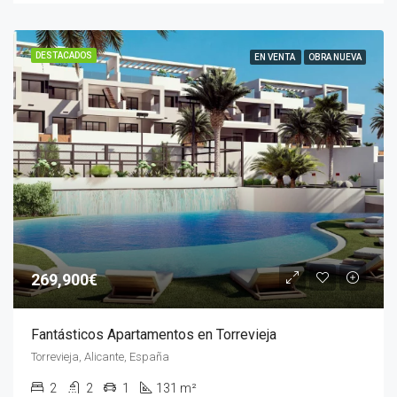
DESTACADOS
EN VENTA
OBRA NUEVA
269,900€
Fantásticos Apartamentos en Torrevieja
Torrevieja, Alicante, España
2
2
1
131 m²