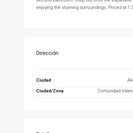
second bathroom. Step out onto the expansive te
enjoying the stunning surroundings. Priced at 1.3
Dirección
Ciudad
Al
Ciudad/Zona
Comunidad Valen