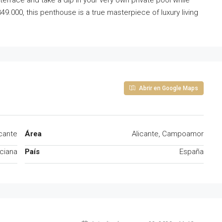
rrace and take a dip in your very own private pool while
49.000, this penthouse is a true masterpiece of luxury living
Abrir en Google Maps
icante
Área
Alicante, Campoamor
ciana
País
España