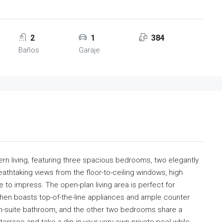
2
1
384
Baños
Garaje
rn living, featuring three spacious bedrooms, two elegantly
athtaking views from the floor-to-ceiling windows, high
re to impress. The open-plan living area is perfect for
tchen boasts top-of-the-line appliances and ample counter
n-suite bathroom, and the other two bedrooms share a