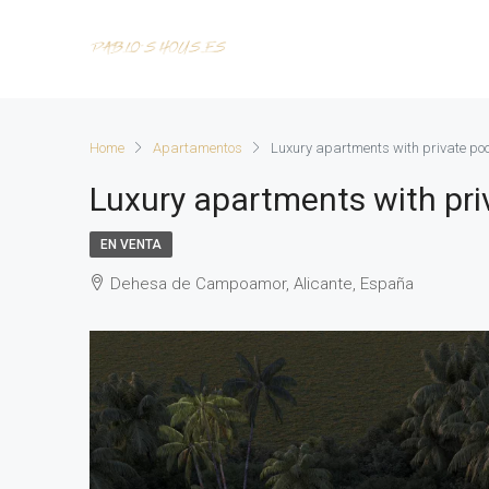
Home
Apartamentos
Luxury apartments with private pool
Luxury apartments with priv
EN VENTA
Dehesa de Campoamor, Alicante, España