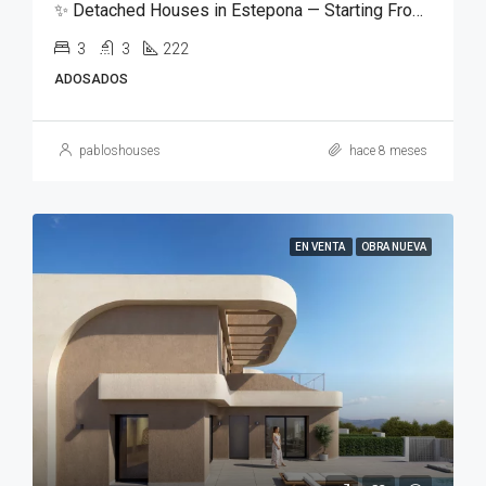
✨ Detached Houses in Estepona — Starting From €298,000 ✨
3
3
222
ADOSADOS
pabloshouses
hace 8 meses
EN VENTA
OBRA NUEVA