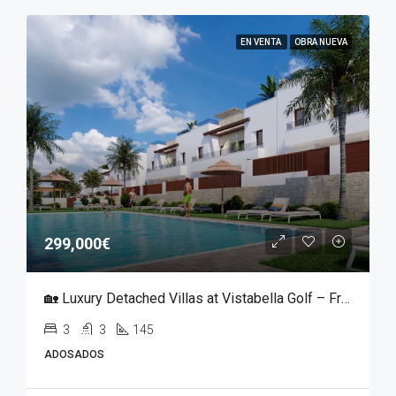
EN VENTA
OBRA NUEVA
299,000€
🏡 Luxury Detached Villas at Vistabella Golf – From €299,000
3
3
145
ADOSADOS