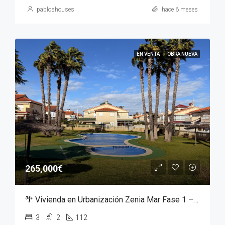
pabloshouses
hace 6 meses
EN VENTA
OBRA NUEVA
265,000€
🌴 Vivienda en Urbanización Zenia Mar Fase 1 – Orihuela Costa | 240.000 €
3
2
112