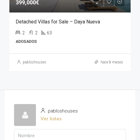
399,000€
Detached Villas for Sale – Daya Nueva
2
2
63
ADOSADOS
pabloshouses
hace 8 meses
pabloshouses
Ver listas