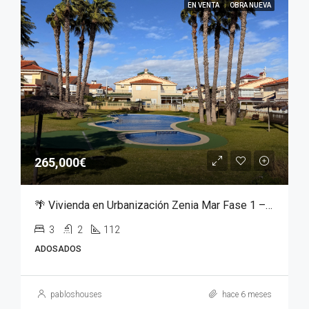
EN VENTA
OBRA NUEVA
265,000€
🌴 Vivienda en Urbanización Zenia Mar Fase 1 – Orihuela Costa | 240.000 €
3
2
112
ADOSADOS
pabloshouses
hace 6 meses