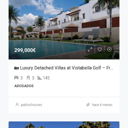
299,000€
🏡 Luxury Detached Villas at Vistabella Golf – From €299,000
3
3
145
ADOSADOS
pabloshouses
hace 6 meses