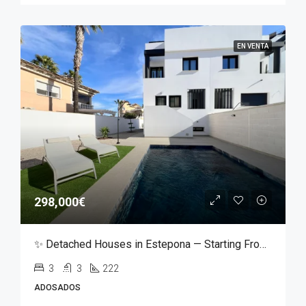
EN VENTA
298,000€
✨ Detached Houses in Estepona — Starting From €298,000 ✨
3
3
222
ADOSADOS