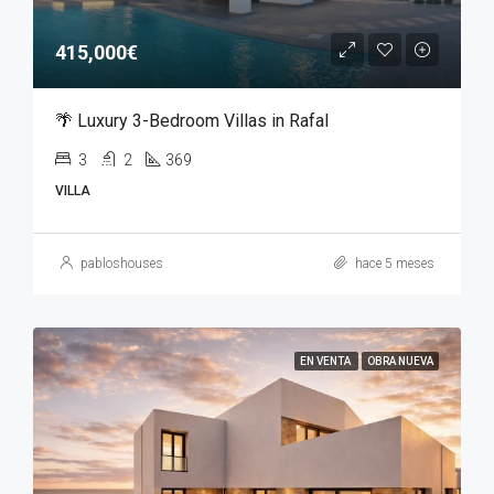
415,000€
🌴 Luxury 3-Bedroom Villas in Rafal
3
2
369
VILLA
pabloshouses
hace 5 meses
EN VENTA
OBRA NUEVA