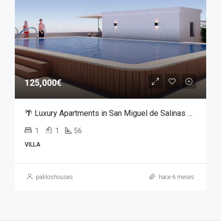
125,000€
🌴 Luxury Apartments in San Miguel de Salinas – From €125,000
1
1
56
VILLA
pabloshouses
hace 6 meses