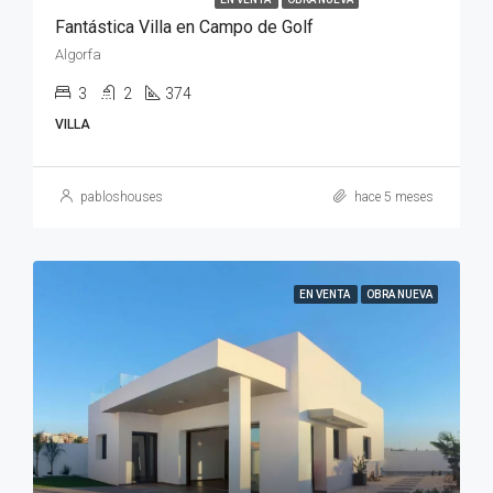
Fantástica Villa en Campo de Golf
Algorfa
3
2
374
VILLA
pabloshouses
hace 5 meses
EN VENTA
OBRA NUEVA