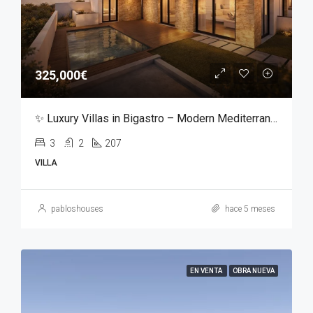
325,000€
✨ Luxury Villas in Bigastro – Modern Mediterranean Living ✨
3
2
207
VILLA
pabloshouses
hace 5 meses
EN VENTA
OBRA NUEVA