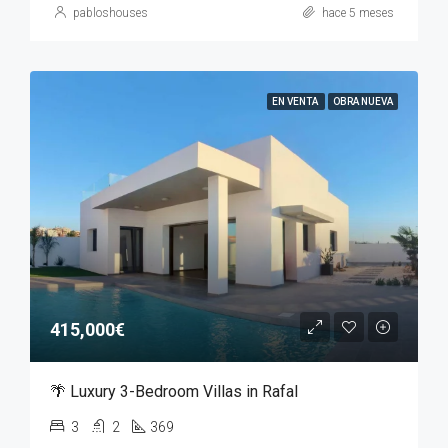
pabloshouses
hace 5 meses
EN VENTA
OBRA NUEVA
415,000€
🌴 Luxury 3-Bedroom Villas in Rafal
3
2
369