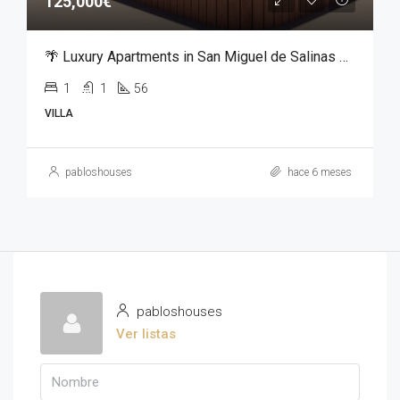
125,000€
🌴 Luxury Apartments in San Miguel de Salinas – From €125,000
1
1
56
VILLA
pabloshouses
hace 6 meses
pabloshouses
Ver listas