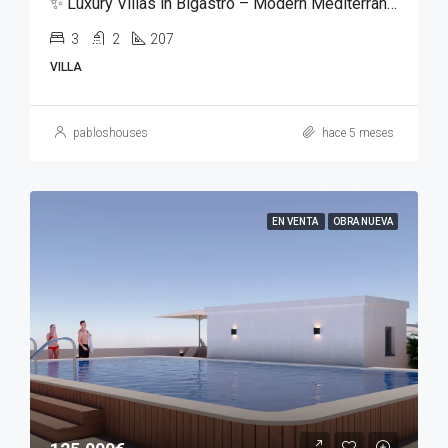
✨ Luxury Villas in Bigastro – Modern Mediterranean Living ✨
3
2
207
VILLA
pabloshouses
hace 5 meses
EN VENTA
OBRA NUEVA