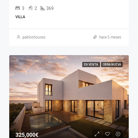
3
2
369
VILLA
pabloshouses
hace 5 meses
EN VENTA
OBRA NUEVA
325,000€