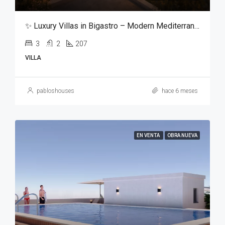
✨ Luxury Villas in Bigastro – Modern Mediterranean Living ✨
3
2
207
VILLA
pabloshouses
hace 6 meses
EN VENTA
OBRA NUEVA