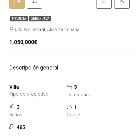
EN VENTA
OBRA NUEVA
03509 Finestrat, Alicante, España
1,050,000€
Descripción general
Villa
3
Tipo de propiedad
Dormitorios
3
1
Baños
Garaje
485