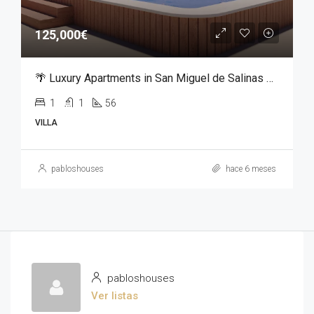
125,000€
🌴 Luxury Apartments in San Miguel de Salinas – From €125,000
1
1
56
VILLA
pabloshouses
hace 6 meses
pabloshouses
Ver listas