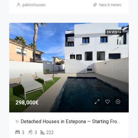
pabloshouses
hace 6 meses
EN VENTA
298,000€
✨ Detached Houses in Estepona — Starting From €298,000 ✨
3
3
222