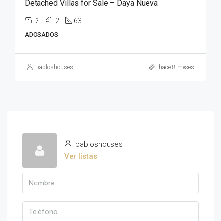
Detached Villas for Sale – Daya Nueva
2
2
63
ADOSADOS
pabloshouses
hace 8 meses
pabloshouses
Ver listas