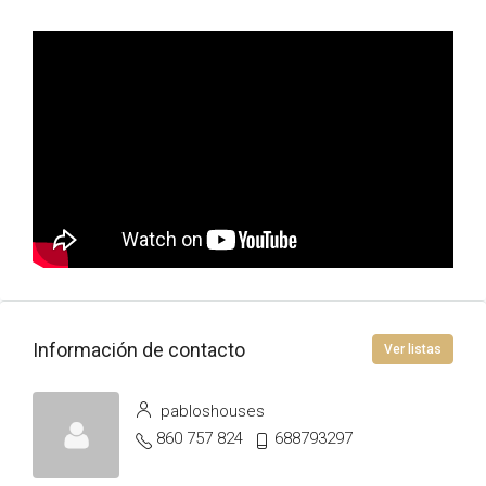
Información de contacto
Ver listas
pabloshouses
860 757 824
688793297