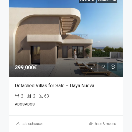
EN VENTA
OBRA NUEVA
399,000€
Detached Villas for Sale – Daya Nueva
2
2
63
ADOSADOS
pabloshouses
hace 8 meses