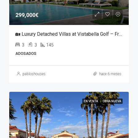
299,000€
🏡 Luxury Detached Villas at Vistabella Golf – From €299,000
3
3
145
ADOSADOS
pabloshouses
hace 6 meses
EN VENTA
OBRA NUEVA