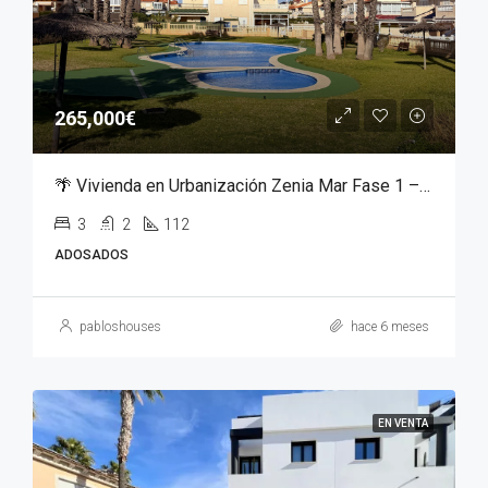
265,000€
🌴 Vivienda en Urbanización Zenia Mar Fase 1 – Orihuela Costa | 240.000 €
3
2
112
ADOSADOS
pabloshouses
hace 6 meses
EN VENTA