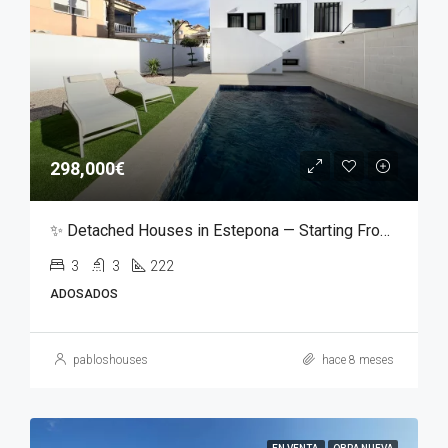
298,000€
✨ Detached Houses in Estepona — Starting From €298,000 ✨
3
3
222
ADOSADOS
pabloshouses
hace 8 meses