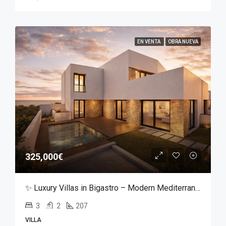
EN VENTA
OBRA NUEVA
325,000€
✨ Luxury Villas in Bigastro – Modern Mediterranean Living ✨
3
2
207
VILLA