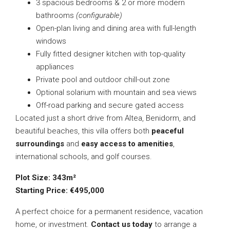
3 spacious bedrooms & 2 or more modern
bathrooms
(configurable)
Open-plan living and dining area with full-length
windows
Fully fitted designer kitchen with top-quality
appliances
Private pool and outdoor chill-out zone
Optional solarium with mountain and sea views
Off-road parking and secure gated access
Located just a short drive from Altea, Benidorm, and
beautiful beaches, this villa offers both
peaceful
surroundings
and
easy access to amenities
,
international schools, and golf courses.
Plot Size: 343m²
Starting Price: €495,000
A perfect choice for a permanent residence, vacation
home, or investment.
Contact us today
to arrange a