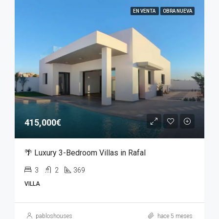
EN VENTA
OBRA NUEVA
415,000€
🌴 Luxury 3-Bedroom Villas in Rafal
3
2
369
VILLA
pabloshouses
hace 5 meses