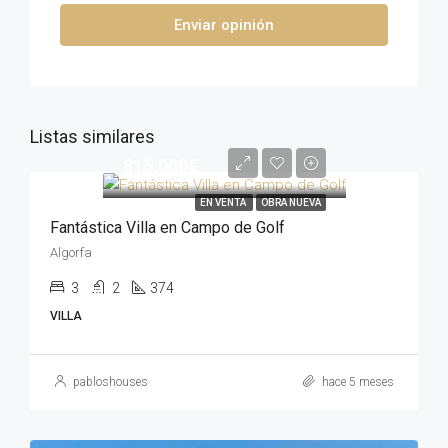
Enviar opinión
Listas similares
815,000€
EN VENTA
OBRA NUEVA
Fantástica Villa en Campo de Golf
Algorfa
3
2
374
VILLA
pabloshouses
hace 5 meses