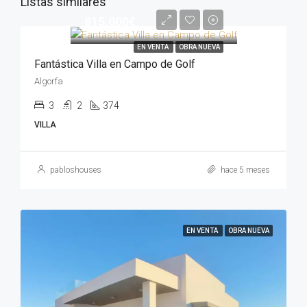
Listas similares
815,000€
EN VENTA
OBRA NUEVA
Fantástica Villa en Campo de Golf
Algorfa
3
2
374
VILLA
pabloshouses
hace 5 meses
EN VENTA
OBRA NUEVA