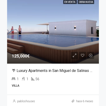
EN VENTA
OBRA NUEVA
125,000€
🌴 Luxury Apartments in San Miguel de Salinas – From €125,000
1
1
56
VILLA
pabloshouses
hace 6 meses