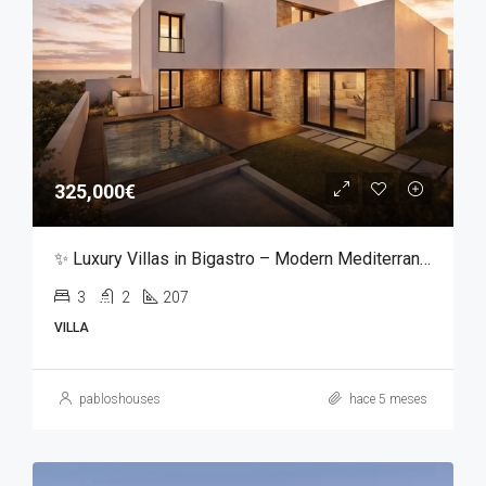
325,000€
✨ Luxury Villas in Bigastro – Modern Mediterranean Living ✨
3
2
207
VILLA
pabloshouses
hace 5 meses