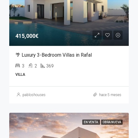
415,000€
🌴 Luxury 3-Bedroom Villas in Rafal
3
2
369
VILLA
pabloshouses
hace 5 meses
EN VENTA
OBRA NUEVA