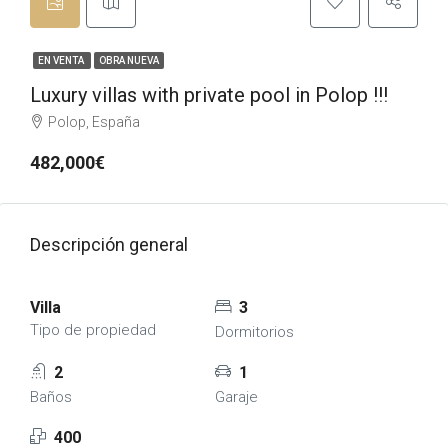
EN VENTA
OBRA NUEVA
Luxury villas with private pool in Polop !!!
Polop, España
482,000€
Descripción general
Villa
3
Tipo de propiedad
Dormitorios
2
1
Baños
Garaje
400