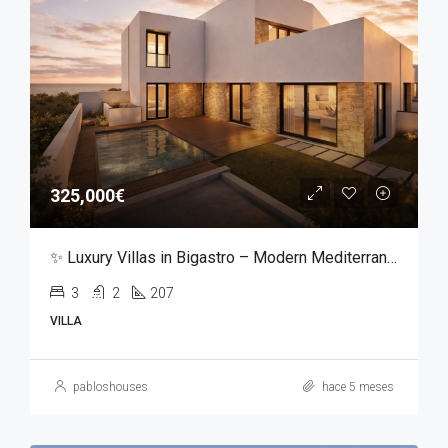
325,000€
✨ Luxury Villas in Bigastro – Modern Mediterranean Living ✨
3
2
207
VILLA
pabloshouses
hace 5 meses