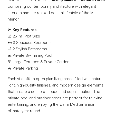
Discover these exquisite
luxury villas in Los Alcázares
,
combining contemporary architecture with elegant
interiors and the relaxed coastal lifestyle of the Mar
Menor.
🔑
Key Features:
📐 261m² Plot Size
🛏️ 3 Spacious Bedrooms
🛁 2 Stylish Bathrooms
🏊 Private Swimming Pool
🌴 Large Terraces & Private Garden
🚗 Private Parking
Each villa offers open-plan living areas filled with natural
light, high-quality finishes, and modern design elements
that create a sense of space and sophistication. The
private pool and outdoor areas are perfect for relaxing,
entertaining, and enjoying the warm Mediterranean
climate year-round.