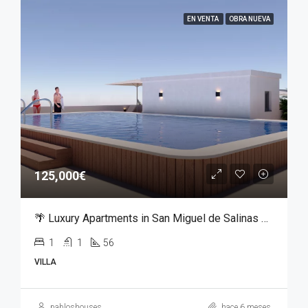
EN VENTA
OBRA NUEVA
125,000€
🌴 Luxury Apartments in San Miguel de Salinas – From €125,000
1
1
56
VILLA
pabloshouses
hace 6 meses