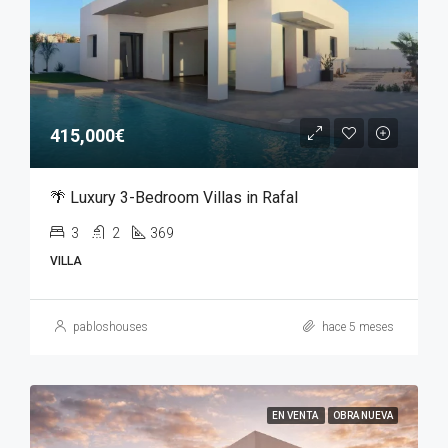
415,000€
🌴 Luxury 3-Bedroom Villas in Rafal
3
2
369
VILLA
pabloshouses
hace 5 meses
EN VENTA
OBRA NUEVA