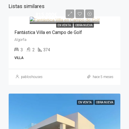
Listas similares
815,000€
EN VENTA
OBRA NUEVA
Fantástica Villa en Campo de Golf
Algorfa
3
2
374
VILLA
pabloshouses
hace 5 meses
EN VENTA
OBRA NUEVA