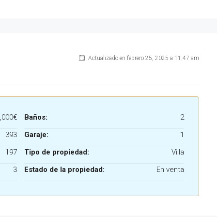
Actualizado en febrero 25, 2025 a 11:47 am
,000€
Baños:
2
393
Garaje:
1
197
Tipo de propiedad:
Villa
3
Estado de la propiedad:
En venta