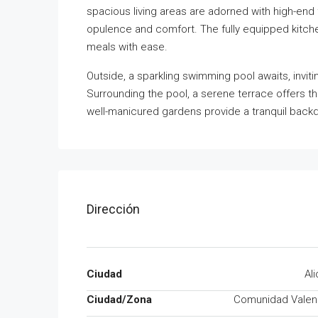
spacious living areas are adorned with high-end
opulence and comfort. The fully equipped kitchen
meals with ease.
Outside, a sparkling swimming pool awaits, invi
Surrounding the pool, a serene terrace offers th
well-manicured gardens provide a tranquil backdro
Dirección
Ciudad
Al
Ciudad/Zona
Comunidad Valen