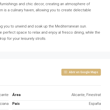
 furnishings and chic decor, creating an atmosphere of
 is a culinary haven, allowing you to create delectable
ting you to unwind and soak up the Mediterranean sun.
e perfect space to relax and enjoy al fresco dining, while the
p for your leisurely strolls.
Abrir en Google Maps
icante
Área
Alicante, Finestrat
ciana
País
España