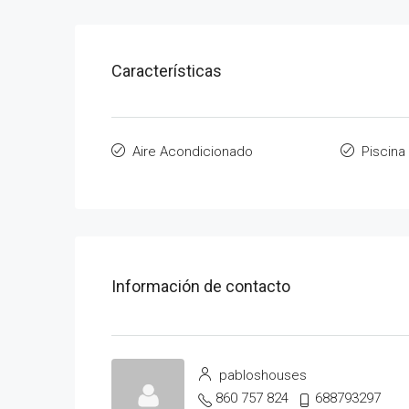
Características
Aire Acondicionado
Piscina
Información de contacto
pabloshouses
860 757 824
688793297