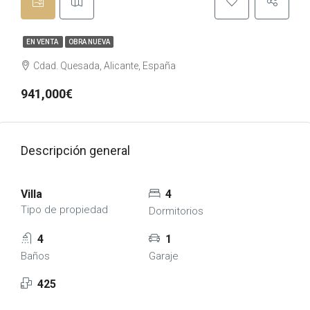
EN VENTA
OBRA NUEVA
Cdad. Quesada, Alicante, España
941,000€
Descripción general
Villa
4
Tipo de propiedad
Dormitorios
4
1
Baños
Garaje
425