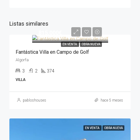
Listas similares
815,000€
EN VENTA
OBRA NUEVA
Fantástica Villa en Campo de Golf
Algorfa
3
2
374
VILLA
pabloshouses
hace 5 meses
EN VENTA
OBRA NUEVA