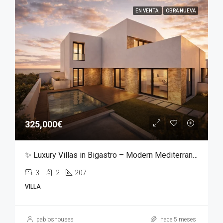
EN VENTA
OBRA NUEVA
325,000€
✨ Luxury Villas in Bigastro – Modern Mediterranean Living ✨
3
2
207
VILLA
pabloshouses
hace 5 meses