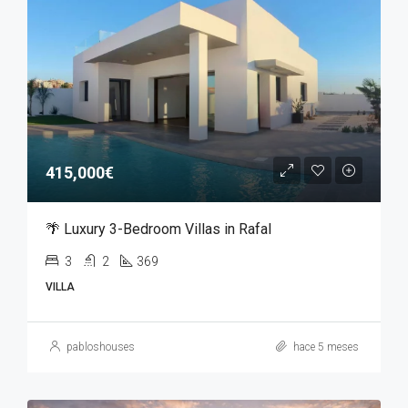
415,000€
🌴 Luxury 3-Bedroom Villas in Rafal
3
2
369
VILLA
pabloshouses
hace 5 meses