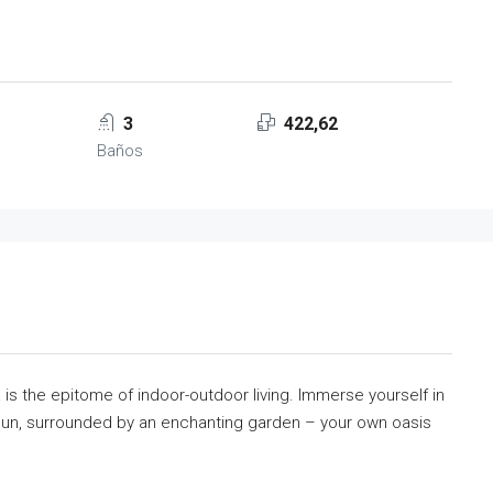
3
422,62
Baños
 is the epitome of indoor-outdoor living. Immerse yourself in
e sun, surrounded by an enchanting garden – your own oasis