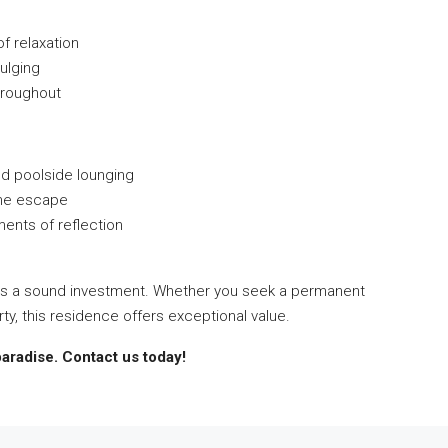
f relaxation
ulging
hroughout
and poolside lounging
ene escape
ents of reflection
ents a sound investment. Whether you seek a permanent
ty, this residence offers exceptional value.
paradise. Contact us today!