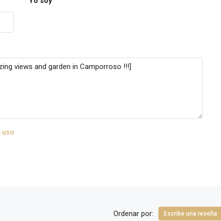
Yo soy
 uso
Ordenar por:
Escribe una reseña