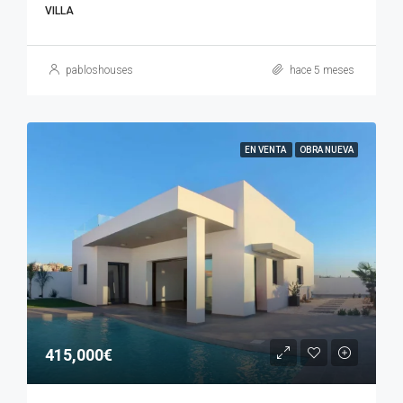
VILLA
pabloshouses
hace 5 meses
EN VENTA
OBRA NUEVA
415,000€