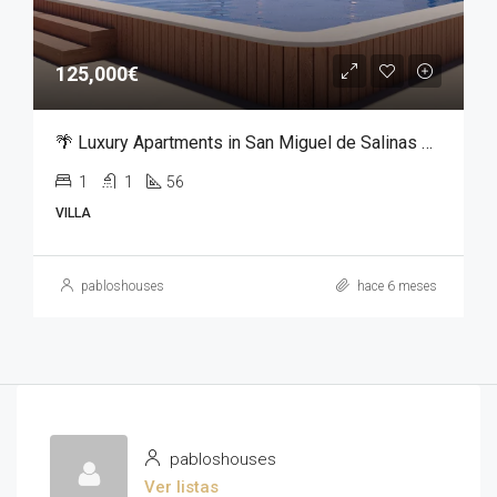
125,000€
🌴 Luxury Apartments in San Miguel de Salinas – From €125,000
1
1
56
VILLA
pabloshouses
hace 6 meses
pabloshouses
Ver listas