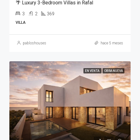
🌴 Luxury 3-Bedroom Villas in Rafal
3
2
369
VILLA
pabloshouses
hace 5 meses
EN VENTA
OBRA NUEVA