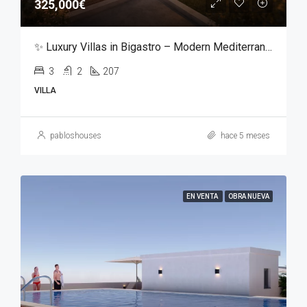
325,000€
✨ Luxury Villas in Bigastro – Modern Mediterranean Living ✨
3
2
207
VILLA
pabloshouses
hace 5 meses
EN VENTA
OBRA NUEVA