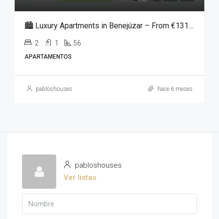
🏙️ Luxury Apartments in Benejúzar – From €131,250
2
1
56
APARTAMENTOS
pabloshouses
hace 6 meses
pabloshouses
Ver listas