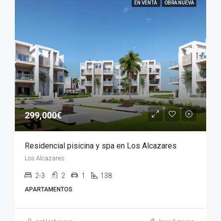
EN VENTA
OBRA NUEVA
299,000€
Residencial pisicina y spa en Los Alcazares
Los Alcazares
2-3
2
1
138
APARTAMENTOS