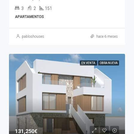
3
2
151
APARTAMENTOS
pabloshouses
hace 6 meses
EN VENTA
OBRA NUEVA
131,250€