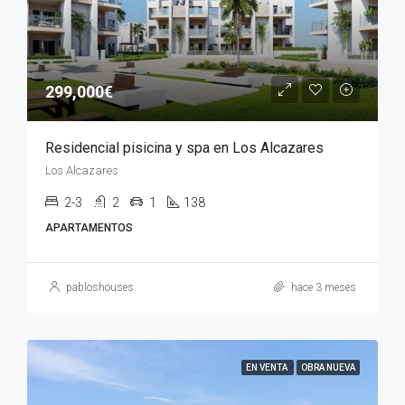
299,000€
Residencial pisicina y spa en Los Alcazares
Los Alcazares
2-3
2
1
138
APARTAMENTOS
pabloshouses
hace 3 meses
EN VENTA
OBRA NUEVA