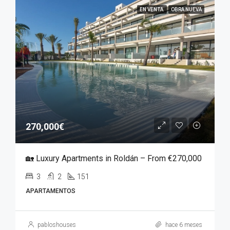
EN VENTA
OBRA NUEVA
270,000€
🏡 Luxury Apartments in Roldán – From €270,000
3
2
151
APARTAMENTOS
pabloshouses
hace 6 meses