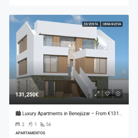
EN VENTA
OBRA NUEVA
131,250€
🏙️ Luxury Apartments in Benejúzar – From €131,250
2
1
56
APARTAMENTOS