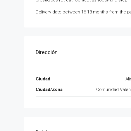
prestigious retreat. Contact us today and step in
Delivery date between 16 18 months from the p
Dirección
Ciudad
Al
Ciudad/Zona
Comunidad Valen