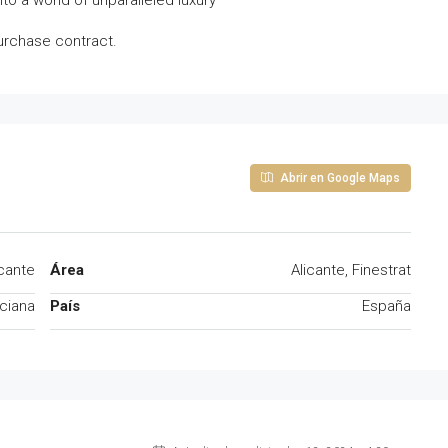
to a world of unparalleled luxury
urchase contract.
Abrir en Google Maps
icante
Área
Alicante, Finestrat
ciana
País
España