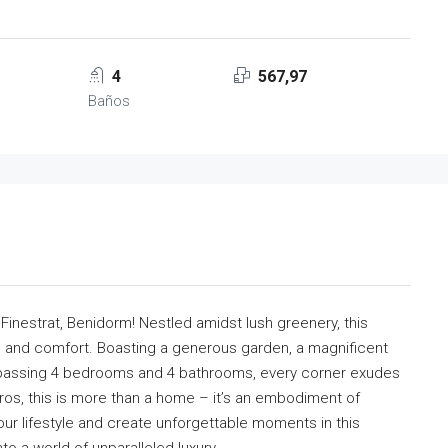
4
567,97
Baños
f Finestrat, Benidorm! Nestled amidst lush greenery, this
ion and comfort. Boasting a generous garden, a magnificent
mpassing 4 bedrooms and 4 bathrooms, every corner exudes
uros, this is more than a home – it’s an embodiment of
your lifestyle and create unforgettable moments in this