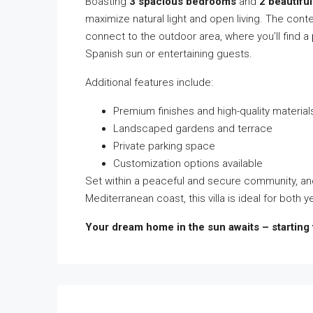
Boasting
3 spacious bedrooms
and
2 beautifu
maximize natural light and open living. The con
connect to the outdoor area, where you’ll find a
Spanish sun or entertaining guests.
Additional features include:
Premium finishes and high-quality materia
Landscaped gardens and terrace
Private parking space
Customization options available
Set within a peaceful and secure community, and 
Mediterranean coast, this villa is ideal for both 
Your dream home in the sun awaits – starting