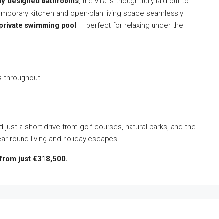
lly designed bathrooms
, the villa is thoughtfully laid out to
temporary kitchen and open-plan living space seamlessly
private swimming pool
— perfect for relaxing under the
ls throughout
just a short drive from golf courses, natural parks, and the
year-round living and holiday escapes.
 from just €318,500.