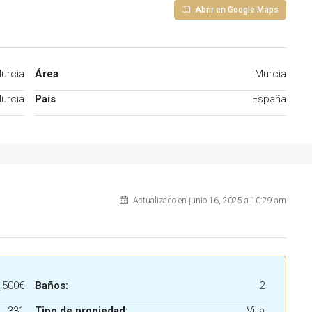
Abrir en Google Maps
urcia
Área
Murcia
urcia
País
España
Actualizado en junio 16, 2025 a 10:29 am
,500€
Baños:
2
331
Tipo de propiedad:
Villa