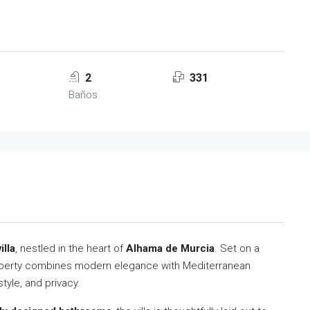
2
331
Baños
illa
, nestled in the heart of
Alhama de Murcia
. Set on a
roperty combines modern elegance with Mediterranean
tyle, and privacy.